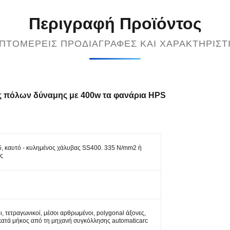
Περιγραφή Προϊόντος
ΠΤΟΜΕΡΕΊΣ ΠΡΟΔΙΑΓΡΑΦΈΣ ΚΑΙ ΧΑΡΑΚΤΗΡΙΣΤ
 πόλων δύναμης με 400w τα φανάρια HPS
, καυτό - κυλημένος χάλυβας SS400. 335 N/mm2 ή
ς
ι, τετραγωνικοί, μέσοι αρθρωμένοι, polygonal άξονες,
κατά μήκος από τη μηχανή συγκόλλησης automaticarc