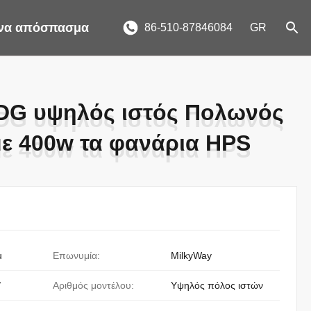
ένα απόσπασμα
86-510-87846084
GR
DG υψηλός ιστός Πολωνός
DG υψηλός ιστός Πολωνός
ε 400w τα φανάρια HPS
ε 400w τα φανάρια HPS
u
Επωνυμία:
MilkyWay
/
Αριθμός μοντέλου:
Υψηλός πόλος ιστών