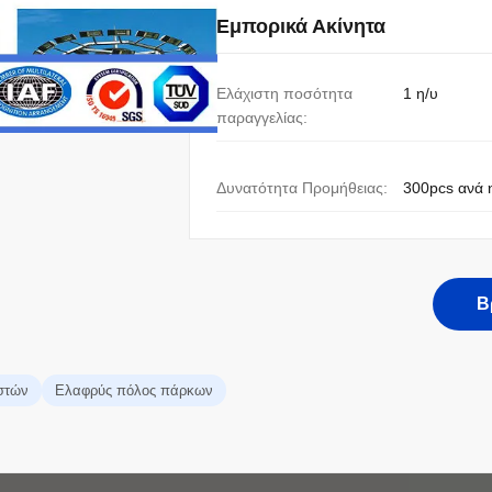
Εμπορικά Ακίνητα
Ελάχιστη ποσότητα
1 η/υ
παραγγελίας:
Δυνατότητα Προμήθειας:
300pcs ανά 
Β
στών
Ελαφρύς πόλος πάρκων