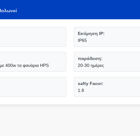
 Πολωνοί
Εκτίμηση IP:
IP65
παράδοση:
με 400w τα φανάρια HPS
20-30 ημέρες
safty Facor:
1.8