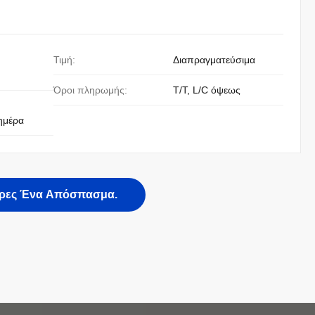
Τιμή:
Διαπραγματεύσιμα
Όροι πληρωμής:
T/T, L/C όψεως
ημέρα
ρες Ένα Απόσπασμα.