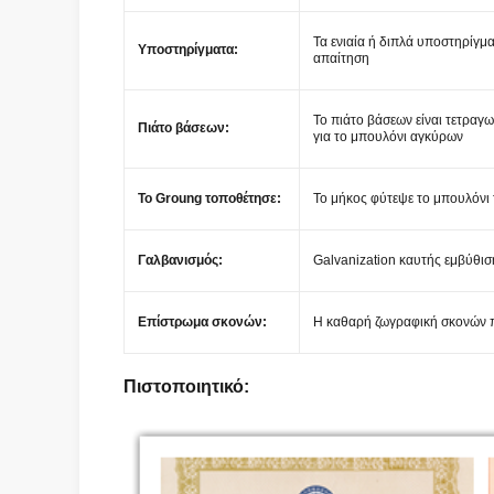
Τα ενιαία ή διπλά υποστηρίγμ
Υποστηρίγματα:
απαίτηση
Το πιάτο βάσεων είναι τετραγ
Πιάτο βάσεων:
για το μπουλόνι αγκύρων
Το Groung τοποθέτησε:
Το μήκος φύτεψε το μπουλόνι
Γαλβανισμός:
Galvanization καυτής εμβύθι
Επίστρωμα σκονών:
Η καθαρή ζωγραφική σκονών π
Πιστοποιητικό: