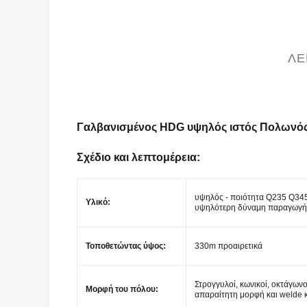
ΛΕ
Γαλβανισμένος HDG υψηλός ιστός Πολωνός
Σχέδιο και λεπτομέρεια:
υψηλός - ποιότητα Q235 Q345
Υλικό:
υψηλότερη δύναμη παραγωγή
Τοποθετώντας ύψος:
330m προαιρετικά
Στρογγυλοί, κωνικοί, οκτάγωνο
Μορφή του πόλου:
απαραίτητη μορφή και welde 