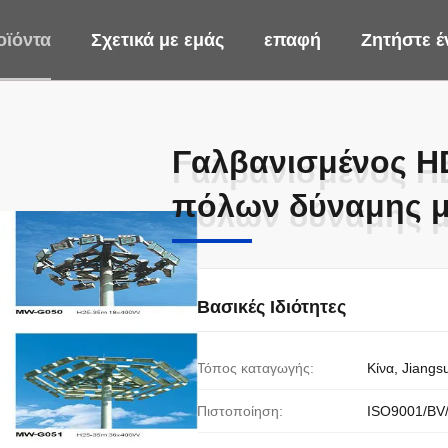
οϊόντα
Σχετικά με εμάς
επαφή
Ζητήστε 
Γαλβανισμένος H
Γαλβανισμένος H
πόλων δύναμης μ
πόλων δύναμης μ
Βασικές Ιδιότητες
Τόπος καταγωγής:
Κίνα, Jiangs
Πιστοποίηση:
ISO9001/BV