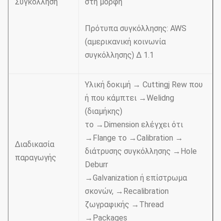
Συγκόλληση
στη μορφή
Πρότυπα συγκόλλησης: AWS
(αμερικανική κοινωνία
συγκόλλησης) Δ 1.1
Υλική δοκιμή → Cuttingj Rew που
ή που κάμπτει →Welidng
(διαμήκης)
το →Dimension ελέγχει ότι
→Flange το →Calibration →
Διαδικασία
διάτρυσης συγκόλλησης →Hole
παραγωγής
Deburr
→Galvanization ή επίστρωμα
σκονών, →Recalibration
ζωγραφικής →Thread
→Packages