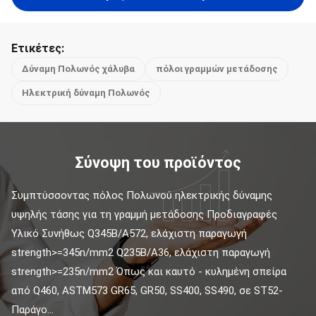
Ετικέτες:
Δύναμη Πολωνός χάλυβα
πόλοι γραμμών μετάδοσης
Ηλεκτρική δύναμη Πολωνός
Σύνοψη του προϊόντος
Συμπτύσσοντας πόλος Πολωνού ηλεκτρικής δύναμης 
υψηλής τάσης για τη γραμμή μετάδοσης Προδιαγραφές 
Υλικό Συνήθως Q345B/A572, ελάχιστη παραγωγή 
strength>=345n/mm2 Q235B/A36, ελάχιστη παραγωγή 
strength>=235n/mm2 Όπως και καυτό - κυλημένη σπείρα 
από Q460, ASTM573 GR65, GR50, SS400, SS490, σε ST52- 
Παράγο...