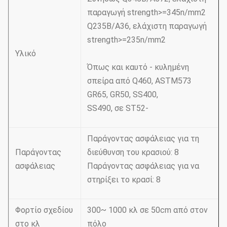
παραγωγή strength>=345n/mm2
Q235B/A36, ελάχιστη παραγωγή
strength>=235n/mm2
Υλικό
Όπως και καυτό - κυλημένη
σπείρα από Q460, ASTM573
GR65, GR50, SS400,
SS490, σε ST52-
Παράγοντας ασφάλειας για τη
Παράγοντας
διεύθυνση του κρασιού: 8
ασφάλειας
Παράγοντας ασφάλειας για να
στηρίξει το κρασί: 8
Φορτίο σχεδίου
300~ 1000 κλ σε 50cm από στον
στο κλ
πόλο