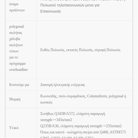
όνομα
Πολωνού τηλεπικοινωνιών μονο για
προϊόντων
Επικοινωνία
polygonal
σωλήνας
χάλυβα
σωλήνων
Ευθύς Πολωνός, εκτατός Πολωνός, στροφή Πολωνός
τύπων
για το
πρόγραμμα
overheadline
Κοστούμι για
Διανομή ηλεκτρικής ενέργειας
Κωνοειδής, πολυ-πυραμιδικός, Columniform
,
polygonal ή
Μορφή
κωνικός
Συνήθως Q345B/A572, ελάχιστη παραγωγή
strength>=345n/mm2
Q235B/A36, ελάχιστη παραγωγή strength>=235n/mm2
Υλικό
Όπως και καυτό - κυλημένη σπείρα από Q460, ASTM573