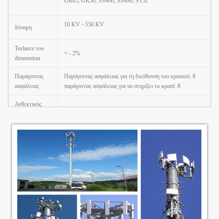
GR65, GR50, SS400, SS490, ST52
10 KV ~550 KV
δύναμη
Torlance του
+ - 2%
dimenstion
Παράγοντας
Παράγοντας ασφάλειας για τη διεύθυνση του κρασιού: 8
ασφάλειας
παράγοντας ασφάλειας για να στηρίξει το κρασί: 8
Ανθεκτικός
προστατευτικός
Βαθμός
Ⅰ
βαθμός
Electroshock
Η
αντιδιαβρωτική
Κατηγορία
Ⅱ
απόδοση
περιβλημάτων
Εργασιακή
ατμόσφαιρα
του
-35
℃~+45 ℃