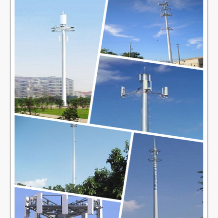
Οι πόλοι μας ως κανονική κάλυψη από το δέμα χαλιών ή
αχύρου στην κορυφή και το κατώτατο σημείο, εν πάση
περιπτώσει μπορούν επίσης
Συσκευασίες
μετά από από τον πελάτη που απαιτείται, κάθε 40HC ή OT
μπορεί φορτώνοντας πόσα PC υπολογισμός θα βασίσουν
στην προδιαγραφή και τα στοιχεία πελατών πραγματικά.
Το μέγεθος και οι μορφές είναι veriable σύμφωνα με το
Ύφος
αίτημα πελατών