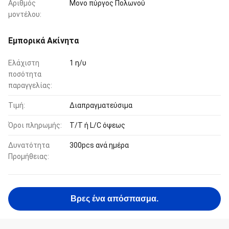
Αριθμός
Μονο πύργος Πολωνού
μοντέλου:
Εμπορικά Ακίνητα
Ελάχιστη
1 η/υ
ποσότητα
παραγγελίας:
Τιμή:
Διαπραγματεύσιμα
Όροι πληρωμής:
T/T ή L/C όψεως
Δυνατότητα
300pcs ανά ημέρα
Προμήθειας:
Βρες ένα απόσπασμα.