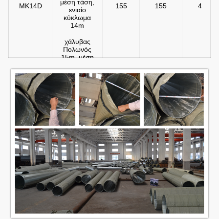
μέση τάση,
MK14D
155
155
4
ενιαίο
κύκλωμα
14m
χάλυβας
Πολωνός
15m, μέση
MK15S/D
155
155
4
τάση, ενιαίο
& διπλό
κύκλωμα
10m
χάλυβας
Πολωνός,
MK10SFS
μόνη
230
230
5
υποστήριξη,
χαμηλή
τάση
χάλυβας
Πολωνός,
μόνη
MK13SFS
υποστήριξη,
230
230
7
ενιαίο
κύκλωμα
13m