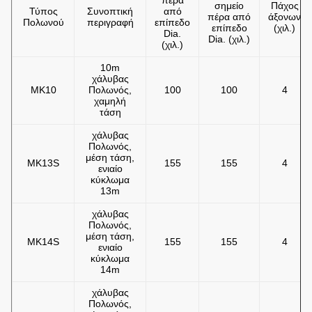
πέρα
σημείο
Πάχος
Τύπος
Συνοπτική
από
πέρα από
άξονων
Πολωνού
περιγραφή
επίπεδο
επίπεδο
(χιλ.)
Dia.
Dia. (χιλ.)
(χιλ.)
10m
χάλυβας
MK10
Πολωνός,
100
100
4
χαμηλή
τάση
χάλυβας
Πολωνός,
μέση τάση,
MK13S
155
155
4
ενιαίο
κύκλωμα
13m
χάλυβας
Πολωνός,
μέση τάση,
MK14S
155
155
4
ενιαίο
κύκλωμα
14m
χάλυβας
Πολωνός,