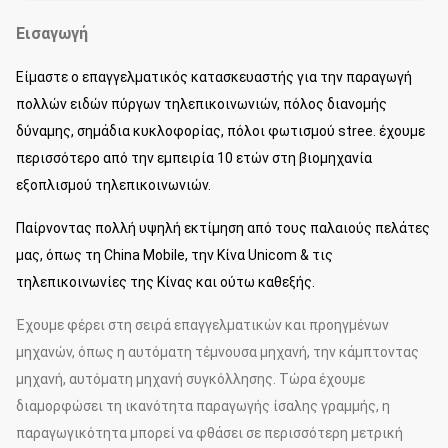
χάλυβας
Πολωνός,
Εισαγωγή
μόνη
MK14SFS
υποστήριξη,
230
230
7
ενιαίο
Είμαστε ο επαγγελματικός κατασκευαστής για την παραγωγή
κύκλωμα
14m
πολλών ειδών πύργων τηλεπικοινωνιών, πόλος διανομής
δύναμης, σημάδια κυκλοφορίας, πόλοι φωτισμού stree. έχουμε
χάλυβας
Πολωνός,
περισσότερο από την εμπειρία 10 ετών στη βιομηχανία
μόνη
MK15SFS
υποστήριξη,
230
230
7
εξοπλισμού τηλεπικοινωνιών.
ενιαίο
κύκλωμα
Παίρνοντας πολλή υψηλή εκτίμηση από τους παλαιούς πελάτες
15m
μας, όπως τη China Mobile, την Κίνα Unicom & τις
τηλεπικοινωνίες της Κίνας και ούτω καθεξής.
Έχουμε φέρει στη σειρά επαγγελματικών και προηγμένων
μηχανών, όπως η αυτόματη τέμνουσα μηχανή, την κάμπτοντας
μηχανή, αυτόματη μηχανή συγκόλλησης. Τώρα έχουμε
διαμορφώσει τη ικανότητα παραγωγής ίσαλης γραμμής, η
παραγωγικότητα μπορεί να φθάσει σε περισσότερη μετρική