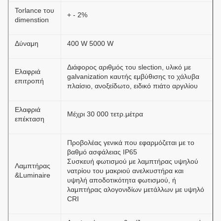
Torlance του
+ - 2%
dimenstion
Δύναμη
400 W 5000 W
Διάφορος αριθμός του slection, υλικό με
Ελαφριά
galvanization καυτής εμβύθισης το χάλυβα
επιτροπή
πλαίσιο, ανοξείδωτο, ειδικό πιάτο αργιλίου
Ελαφριά
Μέχρι 30 000 τετρ.μέτρα
επέκταση
Προβολέας γενικά που εφαρμόζεται με το
βαθμό ασφάλειας IP65
Συσκευή φωτισμού με λαμπτήρας υψηλού
Λαμπτήρας
νατρίου του μακριού ανελκυστήρα και
&Luminaire
υψηλή αποδοτικότητα φωτισμού, ή
λαμπτήρας αλογονιδίων μετάλλων με υψηλό
CRI