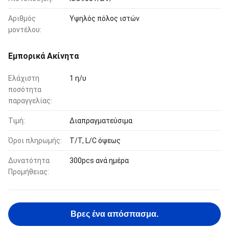
Αριθμός
Υψηλός πόλος ιστών
μοντέλου:
Εμπορικά Ακίνητα
Ελάχιστη
1 η/υ
ποσότητα
παραγγελίας:
Τιμή:
Διαπραγματεύσιμα
Όροι πληρωμής:
T/T, L/C όψεως
Δυνατότητα
300pcs ανά ημέρα
Προμήθειας:
Βρες ένα απόσπασμα.