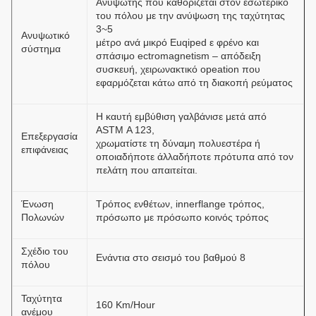
Ανυψωτής που καθορίζεται στον εσωτερικό
του πόλου με την ανύψωση της ταχύτητας
3~5
Ανυψωτικό
μέτρο ανά μικρό Euqiped ε φρένο και
σύστημα
σπάσιμο ectromagnetism – απόδειξη
συσκευή, χειρωνακτικό opeation που
εφαρμόζεται κάτω από τη διακοπή ρεύματος
Η καυτή εμβύθιση γαλβάνισε μετά από
ASTM Α 123,
Επεξεργασία
χρωματίστε τη δύναμη πολυεστέρα ή
επιφάνειας
οποιαδήποτε άλλαδήποτε πρότυπα από τον
πελάτη που απαιτείται.
Ένωση
Τρόπος ενθέτων, innerflange τρόπος,
Πολωνών
πρόσωπο με πρόσωπο κοινός τρόπος
Σχέδιο του
Ενάντια στο σεισμό του βαθμού 8
πόλου
Ταχύτητα
160 Km/Hour
ανέμου