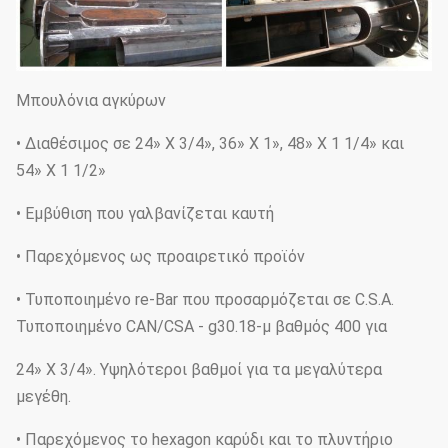
Μπουλόνια αγκύρων
• Διαθέσιμος σε 24» Χ 3/4», 36» Χ 1», 48» Χ 1 1/4» και
54» Χ 1 1/2»
• Εμβύθιση που γαλβανίζεται καυτή
• Παρεχόμενος ως προαιρετικό προϊόν
• Τυποποιημένο re-Bar που προσαρμόζεται σε C.S.A.
Τυποποιημένο CAN/CSA - g30.18-μ βαθμός 400 για
24» Χ 3/4». Υψηλότεροι βαθμοί για τα μεγαλύτερα
μεγέθη.
• Παρεχόμενος το hexagon καρύδι και το πλυντήριο