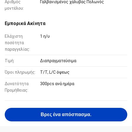
Αριθμός
Γαλβανισμένος χάλυβας Πολωνός
μοντέλου:
Εμπορικά Ακίνητα
Ελάχιστη
1 η/υ
ποσότητα
παραγγελίας:
Τιμή:
Διαπραγματεύσιμα
Όροι πληρωμής:
T/T, L/C όψεως
Δυνατότητα
300pcs ανά ημέρα
Προμήθειας:
Βρες ένα απόσπασμα.