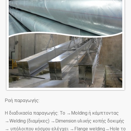
Ροή παραγωγής:
Η διαδικασία παραγωγής: Το →Molding ή κάμπτοντας
→Welding (διαμήκες) →Dimension υλικής κοπής δοκιμής
→ υπόλοιπου κόσμου ελέγχει →Flange welding→Hole το