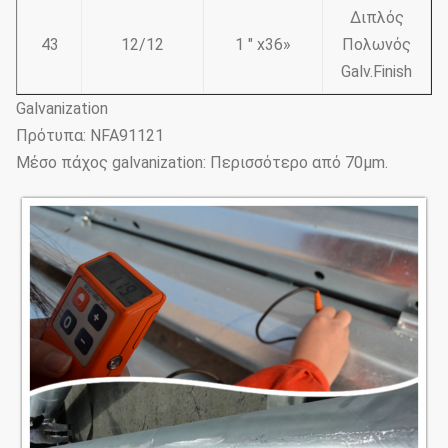
Διπλός
43
12/12
1 " x36»
Πολωνός
Galv.Finish
Galvanization
Πρότυπα: NFA91121
Μέσο πάχος galvanization: Περισσότερο από 70μm.