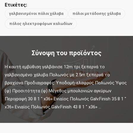
Ετικέτες:
γαλβανισμένοι πόλοι χάλυβα
πόλοι μετάδοσης χάλυβα
πόλος ηλεκτροφόρων καλωδίων
Σύνοψη του προϊόντος
Η καυτή εμβύθιση γαλβάνισε 12m τρι ξεπερνά το 
γαλβανισμένο χάλυβα Πολωνός με 2.5m ξεπερνά το 
βραχίονα Προδιαγραφές: Υποδομή-ελαφρύς Πολωνός Ύψος 
(φ) Προσιτότητα (φ) Μέγεθος μπουλονιών αγκύρων 
Περιγραφή 30 8 1 " x36» Ενιαίος Πολωνός Galv.Finish 35 8 1 " 
x36» Ενιαίος Πολωνός Galv.Finish 43 8 1 " x36» ...