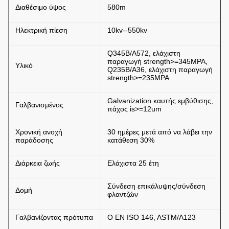
Διαθέσιμο ύψος
580m
Ηλεκτρική πίεση
10kv--550kv
Q345B/A572, ελάχιστη
παραγωγή strength>=345MPA,
Υλικό
Q235B/A36, ελάχιστη παραγωγή
strength>=235MPA
Galvanization καυτής εμβύθισης,
Γαλβανισμένος
πάχος is>=12um
Χρονική ανοχή
30 ημέρες μετά από να λάβει την
παράδοσης
κατάθεση 30%
Διάρκεια ζωής
Ελάχιστα 25 έτη
Σύνδεση επικάλυψης/σύνδεση
Δομή
φλαντζών
Γαλβανίζοντας πρότυπα
Ο EN ISO 146, ASTM/A123