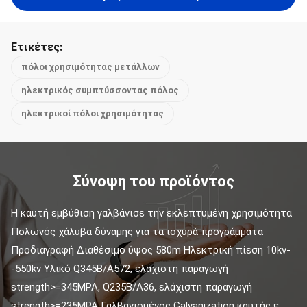
Ετικέτες:
πόλοι χρησιμότητας μετάλλων
ηλεκτρικός συμπτύσσοντας πόλος
ηλεκτρικοί πόλοι χρησιμότητας
Σύνοψη του προϊόντος
Η καυτή εμβύθιση γαλβάνισε την εκλεπτυμένη χρησιμότητα 
Πολωνός χάλυβα δύναμης για τα ισχυρά προγράμματα 
Προδιαγραφή Διαθέσιμο ύψος 580m Ηλεκτρική πίεση 10kv-
-550kv Υλικό Q345B/A572, ελάχιστη παραγωγή 
strength>=345MPA, Q235B/A36, ελάχιστη παραγωγή 
strength>=235MPA Γαλβανισμένος Galvanization καυτής ε...