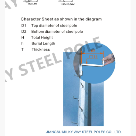
Προηγμένος εξοπλισμός
συγκόλλησης καταδύομαι-τόξων
και CNC συγκόλλησης. Έχει την
προηγούμενη ρωγμή
δοκιμή,
η εσωτερική και εξωτερική
Συγκόλληση
διπλή συγκόλληση κάνει τη
συγκόλληση
όμορφος στη μορφή.
Επιβεβαιώνει με τη διεθνή
συγκόλληση
πρότυπα CWB και AWS Δ 1.1