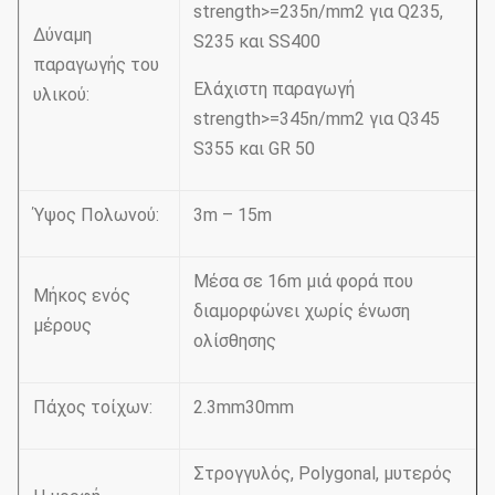
strength>=235n/mm2 για Q235,
Δύναμη
S235 και SS400
παραγωγής του
Ελάχιστη παραγωγή
υλικού:
strength>=345n/mm2 για Q345
S355 και GR 50
Ύψος Πολωνού:
3m – 15m
Μέσα σε 16m μιά φορά που
Μήκος ενός
διαμορφώνει χωρίς ένωση
μέρους
ολίσθησης
Πάχος τοίχων:
2.3mm30mm
Στρογγυλός, Polygonal, μυτερός