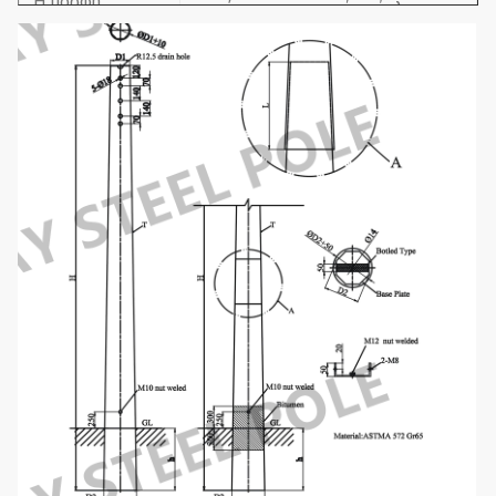
Η μορφή
οκτάγωνος, μυτερός κύκλος,
Πολωνού
Ο κύκλος κωνικός, εκλεπτύνει
μπορεί να γίνει:
το τετράγωνο, τετραγωνικό.
Ο τύπος
Ενιαίος βραχίονας, διπλός
βραχιόνων
βραχίονας, τρι-βραχίονας,
μπορεί να γίνει:
τέσσερις-βραχίονας
Διάμετρος ως 42mm, 48mm,
60mm, 76mm και κ.λπ.,
Διάμετρος
μπορέστε να εγκαταστήσετε
βραχιόνων:
στους λαμπτήρες οποιασδήποτε
διαμέτρου.
Δύναμη:
250W 400W