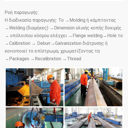
Galvanization καυτής εμβύθισης
Ροή παραγωγής:
με το πάχος του μέσου όρου
Η διαδικασία παραγωγής: Το →Molding ή κάμπτοντας
80100µm
→Welding (διαμήκες) →Dimension υλικής κοπής δοκιμής
Galvanization:
σύμφωνα με κινεζικό
→ υπόλοιπου κόσμου ελέγχει →Flange welding→Hole το
standardGB/T 13912-2002
→Calibration → Deburr→Galvanization διάτρυσης ή
κονιοποιεί το επίστρωμα, χρωματίζοντας τα
ή αμερικανικό τυποποιημένο
→Packages →Recalibration →Thread
ASTM A123, ISO: 2626-1985.
Ικανότητα
Manufactury ανά
250
ημέρα:
+ - 0.1mm από 2.3mm σε 4mm.
Ανοχή πάχους
+ - 0.2mm από 5mm σε 20mm. + -
τοίχων: