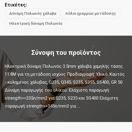
Ετικέτες:
Δύναμη Πολωνός χάλυβα
πόλοι γραμμών μετάδοσης
Ηλεκτρική δύναμη Πολωνός
Σύνοψη του προϊόντος
Ηλεκτρική δύναμη Πολωνός 3.5mm χάλυβα χαμηλής τάσης 
11.8M για τη μετάδοση ισχύος Προδιαγραφή: Υλικό: Καυτός 
- κυλημένος χάλυβας, Q235, Q345, S235, S355, SS400, GR 50 
Δύναμη παραγωγής του υλικού: Ελάχιστη παραγωγή 
strength>=235n/mm2 για Q235, S235 και SS400 Ελάχιστη 
παραγωγή strength>=345n/mm2 για ...