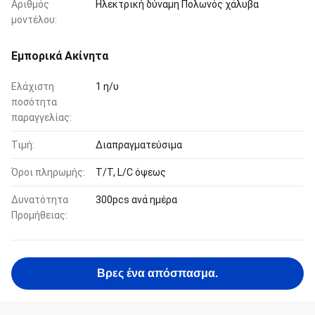
Αριθμός
Ηλεκτρική δύναμη Πολωνός χάλυβα
μοντέλου:
Εμπορικά Ακίνητα
Ελάχιστη
1 η/υ
ποσότητα
παραγγελίας:
Τιμή:
Διαπραγματεύσιμα
Όροι πληρωμής:
T/T, L/C όψεως
Δυνατότητα
300pcs ανά ημέρα
Προμήθειας:
Βρες ένα απόσπασμα.