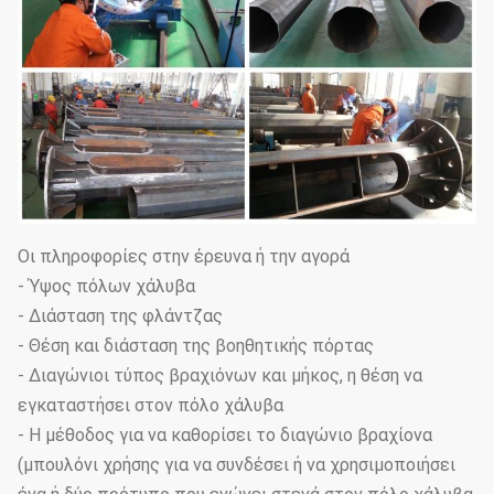
0.5mm από 22mm σε 30mm
(RAL) η κάρτα χρώματος ή
Χρώμα
αναφέρεται στην απαίτηση του
ζωγραφικής:
πελάτη
Επεξεργασία
Μαύρος πόλος, τραχύς πόλος
επιφάνειας 1:
Οι πληροφορίες στην έρευνα ή την αγορά
- Ύψος πόλων χάλυβα
Επεξεργασία
Γαλβανισμός καυτής εμβύθισης
- Διάσταση της φλάντζας
επιφάνειας 2:
αντιοξειδωτικός.
- Θέση και διάσταση της βοηθητικής πόρτας
- Διαγώνιοι τύπος βραχιόνων και μήκος, η θέση να
Επεξεργασία
Γαλβανισμός καυτής εμβύθισης
εγκαταστήσει στον πόλο χάλυβα
επιφάνειας 3:
με το επίστρωμα σκονών
- Η μέθοδος για να καθορίσει το διαγώνιο βραχίονα
(μπουλόνι χρήσης για να συνδέσει ή να χρησιμοποιήσει
Σειρά