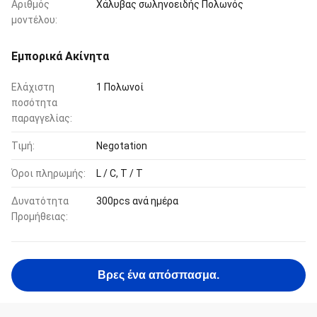
Αριθμός
Χάλυβας σωληνοειδής Πολωνός
μοντέλου:
Εμπορικά Ακίνητα
Ελάχιστη
1 Πολωνοί
ποσότητα
παραγγελίας:
Τιμή:
Negotation
Όροι πληρωμής:
L / C, T / T
Δυνατότητα
300pcs ανά ημέρα
Προμήθειας:
Βρες ένα απόσπασμα.