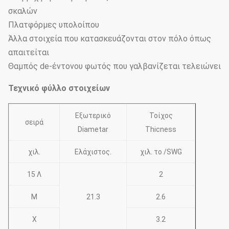
σκαλών
Πλατφόρμες υπολοίπου
Άλλα στοιχεία που κατασκευάζονται στον πόλο όπως
απαιτείται
Θαμπός de-έντονου φωτός που γαλβανίζεται τελειώνει
Τεχνικό φύλλο στοιχείων
Εξωτερικό
Τοίχος
σειρά
Diametar
Thicness
χιλ.
Ελάχιστος.
χιλ. το /SWG
15 Λ
2
Μ
21.3
2.6
Χ
3.2