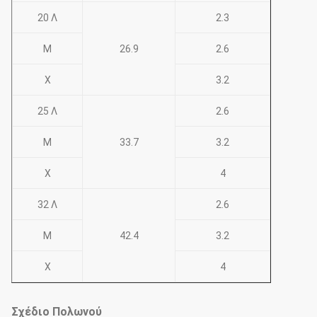
20 Λ
2.3
Μ
26.9
2.6
Χ
3.2
25 Λ
2.6
Μ
33.7
3.2
Χ
4
32 Λ
2.6
Μ
42.4
3.2
Χ
4
Σχέδιο Πολωνού