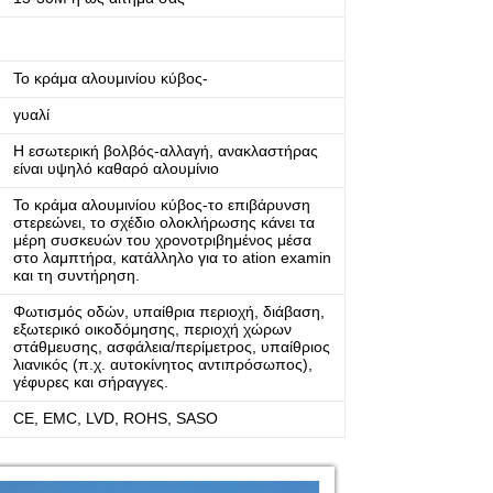
Το κράμα αλουμινίου κύβος-
γυαλί
Η εσωτερική βολβός-αλλαγή, ανακλαστήρας
είναι υψηλό καθαρό αλουμίνιο
Το κράμα αλουμινίου κύβος-το επιβάρυνση
στερεώνει, το σχέδιο ολοκλήρωσης κάνει τα
μέρη συσκευών του χρονοτριβημένος μέσα
στο λαμπτήρα, κατάλληλο για το ation examin
και τη συντήρηση.
Φωτισμός οδών, υπαίθρια περιοχή, διάβαση,
εξωτερικό οικοδόμησης, περιοχή χώρων
στάθμευσης, ασφάλεια/περίμετρος, υπαίθριος
λιανικός (π.χ. αυτοκίνητος αντιπρόσωπος),
γέφυρες και σήραγγες.
CE, EMC, LVD, ROHS, SASO