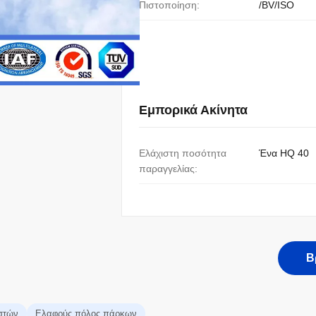
Πιστοποίηση:
/BV/ISO
Εμπορικά Ακίνητα
Ελάχιστη ποσότητα
Ένα HQ 40
παραγγελίας:
Β
στών
Ελαφρύς πόλος πάρκων