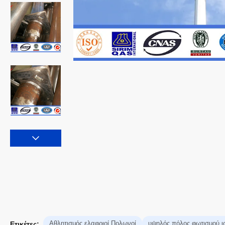
Αθλητισμός ελαφριοί Πολωνοί
υψηλός πόλος φωτισμού ι
Ετικέτες: