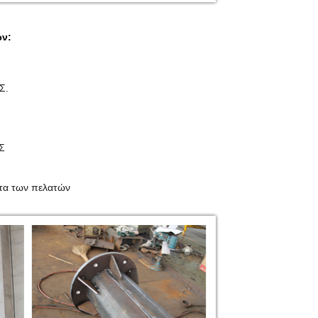
ών:
Σ.
Σ
ματα των πελατών