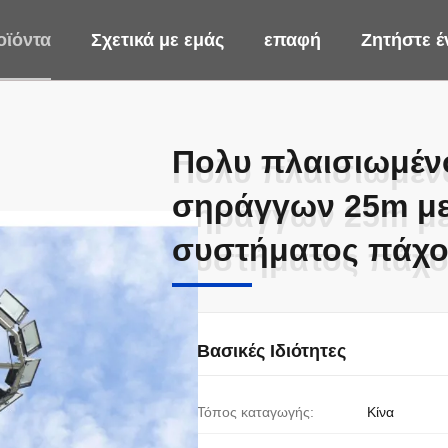
οϊόντα
Σχετικά με εμάς
επαφή
Ζητήστε 
Πολυ πλαισιωμέν
Πολυ πλαισιωμέν
σηράγγων 25m με
σηράγγων 25m με
συστήματος πάχος
συστήματος πάχος
Βασικές Ιδιότητες
Τόπος καταγωγής:
Κίνα