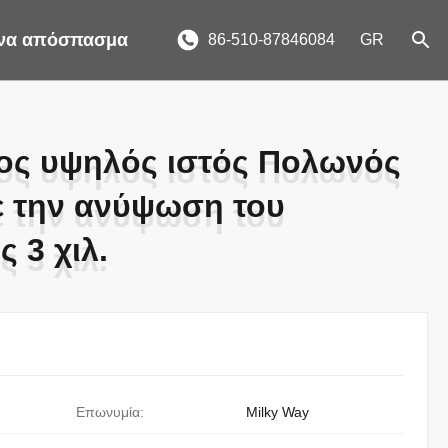
ένα απόσπασμα
86-510-87846084
GR
ος υψηλός ιστός Πολωνός
ος υψηλός ιστός Πολωνός
 την ανύψωση του
 την ανύψωση του
 3 χιλ.
 3 χιλ.
Επωνυμία:
Milky Way