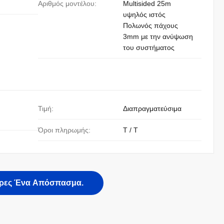
Αριθμός μοντέλου:
Multisided 25m
υψηλός ιστός
Πολωνός πάχους
3mm με την ανύψωση
του συστήματος
Τιμή:
Διαπραγματεύσιμα
Όροι πληρωμής:
T / T
ρες Ένα Απόσπασμα.