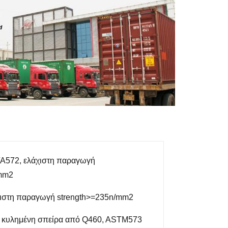
A572, ελάχιστη παραγωγή
/mm2
ιστη παραγωγή strength>=235n/mm2
- κυλημένη σπείρα από Q460, ASTM573