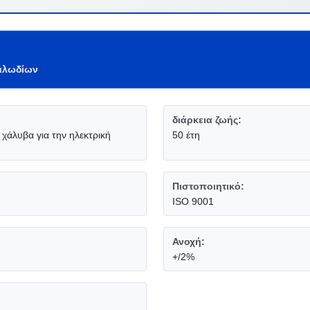
αλωδίων
διάρκεια ζωής:
λυβα για την ηλεκτρική
50 έτη
Πιστοποιητικό:
ISO 9001
Ανοχή:
+/2%