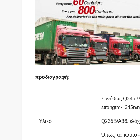
προδιαγραφή:
Συνήθως Q345B/
strength>=345n
Υλικό
Q235B/A36, ελάχ
Όπως και καυτό 