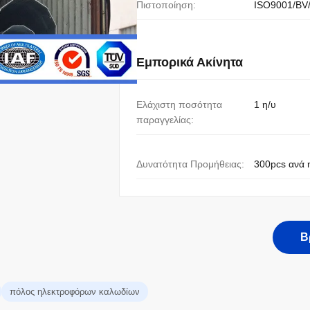
Πιστοποίηση:
ISO9001/BV
Εμπορικά Ακίνητα
Ελάχιστη ποσότητα
1 η/υ
παραγγελίας:
Δυνατότητα Προμήθειας:
300pcs ανά 
Β
πόλος ηλεκτροφόρων καλωδίων