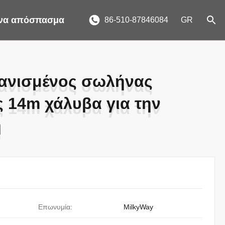
ένα απόσπασμα
86-510-87846084
GR
νισμένος σωλήνας
νισμένος σωλήνας
 14m χάλυβα για την
 14m χάλυβα για την
ή
ή
Επωνυμία:
MilkyWay