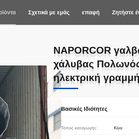
οϊόντα
Σχετικά με εμάς
επαφή
Ζητήστε 
NAPORCOR γαλβα
NAPORCOR γαλβα
χάλυβας Πολωνός
χάλυβας Πολωνός
ηλεκτρική γραμμ
ηλεκτρική γραμμ
Βασικές Ιδιότητες
Τόπος καταγωγής:
Κίνα