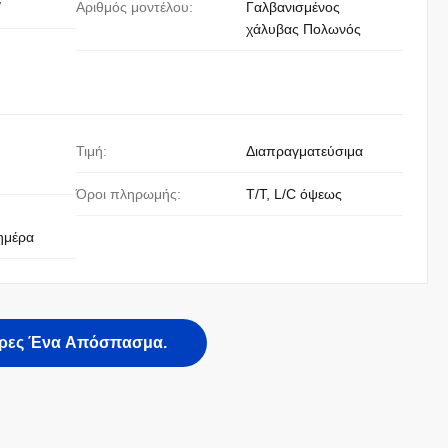
/
Αριθμός μοντέλου:
Γαλβανισμένος
χάλυβας Πολωνός
Τιμή:
Διαπραγματεύσιμα
Όροι πληρωμής:
T/T, L/C όψεως
ημέρα
ρες Ένα Απόσπασμα.