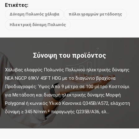
Ετικέτες:
Δύναμη Πολωνός χάλυβα
πόλοι γραμμών μετάδοσης
Ηλεκτρική δύναμη Πολωνός
Σύνοψη του προϊόντος
Χάλυβας ελαφρύς Πολωνός Πολωνού ηλεκτρικής δύναμης 
NEA NGCP 69KV 45FT HDG με το διαγώνιο βραχίονα 
Προδιαγραφές: Ύψος Από 9 μέτρο σε 100 μέτρο Κοστούμι 
για Μετάδοση και διανομή ηλεκτρικής δύναμης Μορφή 
Polygonal ή κωνικός Υλικό Κανονικά Q345B/A572, ελάχιστη 
δύναμη ≥ 345 N/mm ² παραγωγής Q235B/A36, ελ...