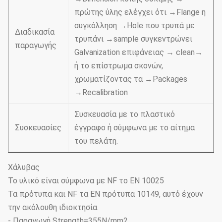
πρώτης ύλης ελέγχει ότι →Flange η
συγκόλληση →Hole που τρυπά με
Διαδικασία
τρυπάνι →sample συγκεντρώνει
παραγωγής
Galvanization επιφάνειας → clean→
ή το επίστρωμα σκονών,
χρωματίζοντας τα →Packages
→Recalibration
Συσκευασία με το πλαστικό
Συσκευασίες
έγγραφο ή σύμφωνα με το αίτημα
του πελάτη.
Χάλυβας
Το υλικό είναι σύμφωνα με NF το EN 10025
Τα πρότυπα και NF τα EN πρότυπα 10149, αυτό έχουν
την ακόλουθη ιδιοκτησία.
- Παραγωγή Strength=355N/mm2