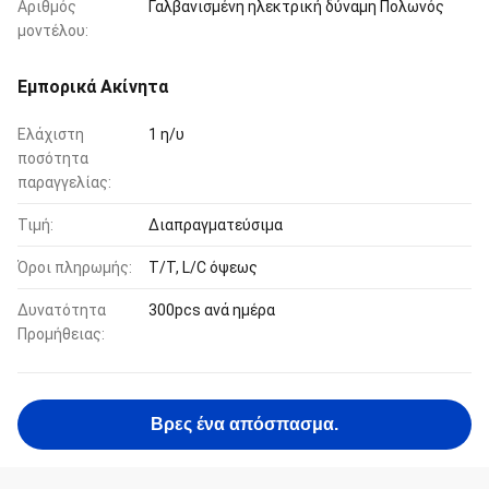
Αριθμός
Γαλβανισμένη ηλεκτρική δύναμη Πολωνός
μοντέλου:
Εμπορικά Ακίνητα
Ελάχιστη
1 η/υ
ποσότητα
παραγγελίας:
Τιμή:
Διαπραγματεύσιμα
Όροι πληρωμής:
T/T, L/C όψεως
Δυνατότητα
300pcs ανά ημέρα
Προμήθειας:
Βρες ένα απόσπασμα.