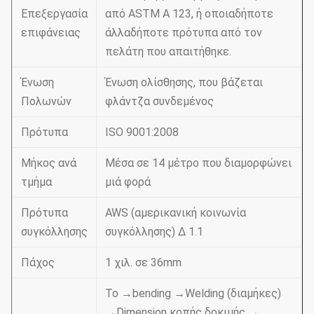
Επεξεργασία
από ASTM Α 123, ή οποιαδήποτε
επιφάνειας
άλλαδήποτε πρότυπα από τον
πελάτη που απαιτήθηκε.
Ένωση
Ένωση ολίσθησης, που βάζεται
Πολωνών
φλάντζα συνδεμένος
Πρότυπα
ISO 9001:2008
Μήκος ανά
Μέσα σε 14 μέτρο που διαμορφώνει
τμήμα
μιά φορά
Πρότυπα
AWS (αμερικανική κοινωνία
συγκόλλησης
συγκόλλησης) Δ 1.1
Πάχος
1 χιλ. σε 36mm
Το →bending →Welding (διαμήκες)
→Dimension κοπής δοκιμής →