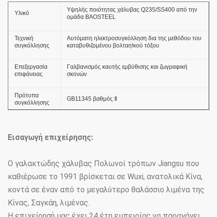
Υψηλής ποιότητας χάλυβας Q235/SS400 από την
Υλικό
ομάδα BAOSTEEL
Τεχνική
Αυτόματη ηλεκτροσυγκόλληση δια της μεθόδου του
συγκόλλησης
καταβυθιζομένου βολταη!κού τόξου
Επεξεργασία
Γαλβανισμός καυτής εμβύθισης και ζωγραφική
επιφάνειας
σκονών
Πρότυπα
GB11345 βαθμός Ⅱ
συγκόλλησης
Πάχος του
επιστρώματος
≥ 86um
Εισαγωγή επιχείρησης:
ψευδάργυρου
Συγκολλητική
Ο γαλακτώδης χάλυβας Πολωνοί τρόπων Jiangsu που
δύναμη του
GB2694-88
επιστρώματος
καθιέρωσε το 1991 βρίσκεται σε Wuxi, ανατολικά Κίνα,
ψευδάργυρου
κοντά σε έναν από το μεγαλύτερο θαλάσσιο λιμένα της
Κίνας, Σαγκάη, λιμένας.
Ικανότητα αντι-
36.9m/s
αέρα
Η επιχείρησή μας έχει 24 έτη εμπειρίας να παραγάγει