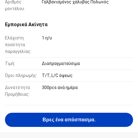
Αριθμός
Γαλβανισμένος χάλυβας Πολωνός
μοντέλου:
Εμπορικά Ακίνητα
Ελάχιστη
1 η/υ
ποσότητα
παραγγελίας:
Τιμή:
Διαπραγματεύσιμα
Όροι πληρωμής:
T/T, L/C όψεως
Δυνατότητα
300pcs ανά ημέρα
Προμήθειας:
Βρες ένα απόσπασμα.