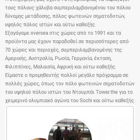
τους πόλους χάλυβα συμπεριλαμβανομένου του πόλου
Αντιδιαβρωτική
≥20 έτη
διάρκεια ζωής
δύναμης μετάδοσης, πόλος φωτεινών σηματοδοτών,
υψηλός πόλος ιστών και ούτω καθεξής.
Πάχος
≥100um
Εξαγάγαμε oversea στις χώρες από το 1991 και τα
προϊόντα μας έχουν παραδοθεί σε περισσότερες από
Στρώμα
Συγκολλητική
GB9286-880
επιστρώματος
δύναμη
70 χώρες και περιοχές, συμπεριλαμβανομένης της
Αμερικής, Αυστραλία, Ρωσία, Γερμανία, έκταση,
Σκληρότητα
≥2H
Φιλιππίνες, Μαλαισία, Αφρική και ούτω καθεξής.
Επιλογές
Είμαστε ο προμηθευτής πολλοί μεγάλο πρόγραμμα σε
ύψους
3.5m~15m
πολλές χώρες, όπως τον πόλο φωτεινών σηματοδοτών
Πολωνού
χάλυβα
του υψηλού πόλου ιστών του Ντουμπάι Tower.the για το
χειμερινό ολυμπιακό αγώνα του Sochi και ούτω καθεξής.
Επιλογές
τύπων
Πολωνών
Κωνικός, polygonal
φωτισμού
οδών