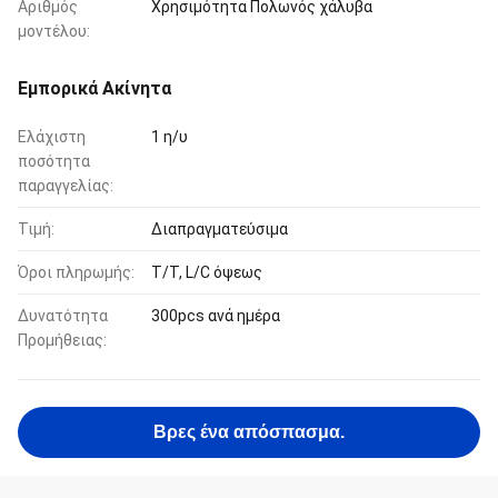
Αριθμός
Χρησιμότητα Πολωνός χάλυβα
μοντέλου:
Εμπορικά Ακίνητα
Ελάχιστη
1 η/υ
ποσότητα
παραγγελίας:
Τιμή:
Διαπραγματεύσιμα
Όροι πληρωμής:
T/T, L/C όψεως
Δυνατότητα
300pcs ανά ημέρα
Προμήθειας:
Βρες ένα απόσπασμα.