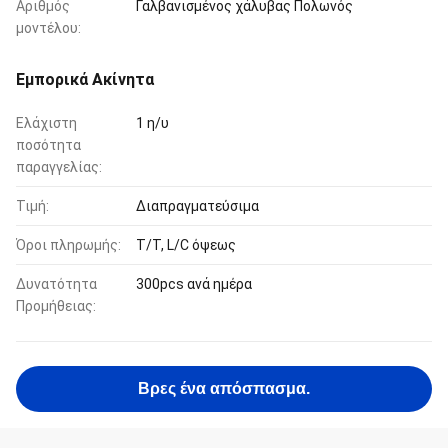
Αριθμός
Γαλβανισμένος χάλυβας Πολωνός
μοντέλου:
Εμπορικά Ακίνητα
Ελάχιστη
1 η/υ
ποσότητα
παραγγελίας:
Τιμή:
Διαπραγματεύσιμα
Όροι πληρωμής:
T/T, L/C όψεως
Δυνατότητα
300pcs ανά ημέρα
Προμήθειας:
Βρες ένα απόσπασμα.