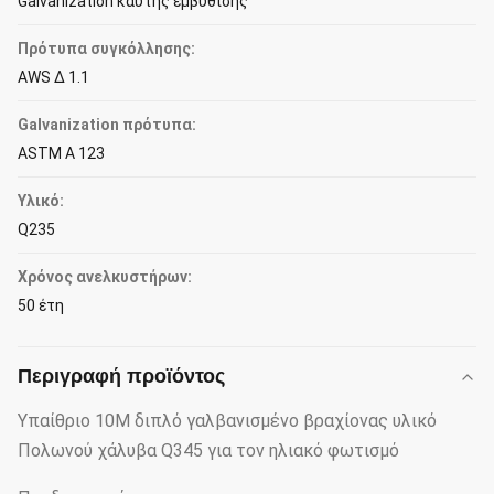
Galvanization καυτής εμβύθισης
Πρότυπα συγκόλλησης:
AWS Δ 1.1
Galvanization πρότυπα:
ASTM Α 123
Υλικό:
Q235
Χρόνος ανελκυστήρων:
50 έτη
Περιγραφή προϊόντος
Υπαίθριο 10M διπλό γαλβανισμένο βραχίονας υλικό
Πολωνού χάλυβα Q345 για τον ηλιακό φωτισμό