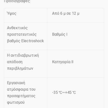
Προδιαγραφές:
Ύψος
Από 6 μ σε 12 μ
Ανθεκτικός
προστατευτικός
Βαθμός Ⅰ
βαθμός Electroshock
Η αντιδιαβρωτική
απόδοση
Κατηγορία Ⅱ
περιβλημάτων
Εργασιακή
ατμόσφαιρα του
-35 ℃~+45 ℃
προσαρτήματος
φωτισμού