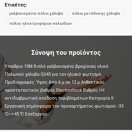
Ετικέτες:
γαλβανισμένοι πόλοι χάλυβα
πόλοι μετάδοσης χάλυβα
πόλος ηλεκτροφόρων καλωδίων
Σύνοψη του προϊόντος
Υπαίθριο 10M διπλό γαλβανισμένο βραχίονας υλικό 
Πολωνού χάλυβα Q345 για τον ηλιακό φωτισμό 
Προδιαγραφές: Ύψος Από 6 μ σε 12 μ Ανθεκτικός 
προστατευτικός βαθμός Electroshock Βαθμός Ⅰ Η 
αντιδιαβρωτική απόδοση περιβλημάτων Κατηγορία Ⅱ 
Εργασιακή ατμόσφαιρα του προσαρτήματος φωτισμού -35 
℃~+45 ℃ Επεξεργασ...