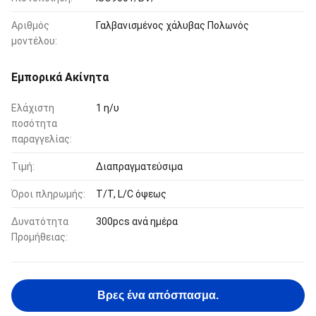
Αριθμός
Γαλβανισμένος χάλυβας Πολωνός
μοντέλου:
Εμπορικά Ακίνητα
Ελάχιστη
1 η/υ
ποσότητα
παραγγελίας:
Τιμή:
Διαπραγματεύσιμα
Όροι πληρωμής:
T/T, L/C όψεως
Δυνατότητα
300pcs ανά ημέρα
Προμήθειας:
Βρες ένα απόσπασμα.