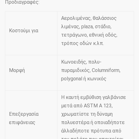
Προδιαγραφές:
Αερολιμένας, θαλάσσιος
λιμένας, plaza, στάδιο,
Κοστούμι για
τετράγωνο, εθνική οδός,
τρόπος οδών κ.λπ.
Κωνοειδής, πολυ-
Μορφή
πυραμιδικός, Columniform,
polygonal ή κωνικός
Η καυτή εμβύθιση γαλβάνισε
μετά από ASTM Α 123,
Επεξεργασία
χρωματίστε τη δύναμη
επιφάνειας
πολυεστέρα ή οποιαδήποτε
άλλαδήποτε πρότυπα από