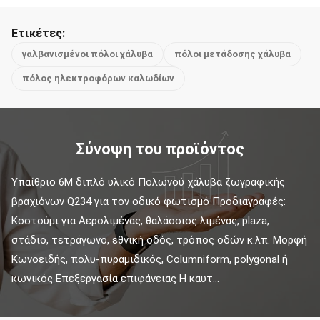
Ετικέτες:
γαλβανισμένοι πόλοι χάλυβα
πόλοι μετάδοσης χάλυβα
πόλος ηλεκτροφόρων καλωδίων
Σύνοψη του προϊόντος
Υπαίθριο 6M διπλό υλικό Πολωνού χάλυβα ζωγραφικής 
βραχιόνων Q234 για τον οδικό φωτισμό Προδιαγραφές: 
Κοστούμι για Αερολιμένας, θαλάσσιος λιμένας, plaza, 
στάδιο, τετράγωνο, εθνική οδός, τρόπος οδών κ.λπ. Μορφή 
Κωνοειδής, πολυ-πυραμιδικός, Columniform, polygonal ή 
κωνικός Επεξεργασία επιφάνειας Η καυτ...