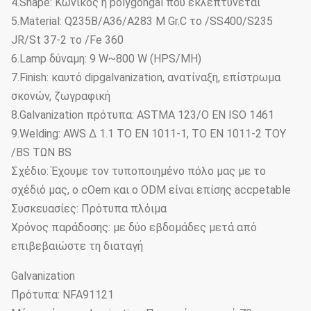
4.Shape: Κωνικός ή polygongal που εκλεπτύνεται
5.Material: Q235B/A36/A283 Μ Gr.C το /SS400/S235
JR/St 37-2 το /Fe 360
6.Lamp δύναμη: 9 W~800 W (HPS/MH)
7.Finish: καυτό dipgalvanization, ανατίναξη, επίστρωμα
σκονών, ζωγραφική
8.Galvanization πρότυπα: ASTMA 123/Ο EN ISO 1461
9.Welding: AWS Δ 1.1 ΤΟ EN 1011-1, ΤΟ EN 1011-2 ΤΟΥ
/BS ΤΩΝ BS
Σχέδιο: Έχουμε τον τυποποιημένο πόλο μας με το
σχέδιό μας, ο cOem και ο ODM είναι επίσης accpetable
Συσκευασίες: Πρότυπα πλόιμα
Χρόνος παράδοσης: με δύο εβδομάδες μετά από
επιβεβαιώστε τη διαταγή
Galvanization
Πρότυπα: NFA91121