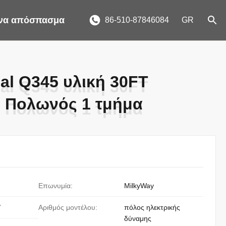
ένα απόσπασμα
86-510-87846084
GR
al Q345 υλική 30FT
al Q345 υλική 30FT
η Πολωνός 1 τμήμα
η Πολωνός 1 τμήμα
Επωνυμία:
MilkyWay
/
Αριθμός μοντέλου:
πόλος ηλεκτρικής
δύναμης