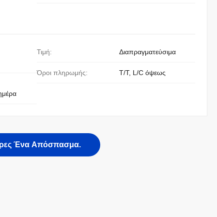
Τιμή:
Διαπραγματεύσιμα
Όροι πληρωμής:
T/T, L/C όψεως
ημέρα
ρες Ένα Απόσπασμα.