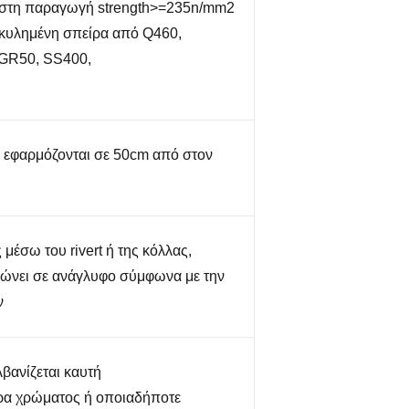
ιστη παραγωγή strength>=235n/mm2
 κυλημένη σπείρα από Q460,
GR50, SS400,
 εφαρμόζονται σε 50cm από στον
 μέσω του rivert ή της κόλλας,
ώνει σε ανάγλυφο σύμφωνα με την
ν
βανίζεται καυτή
ρα χρώματος ή οποιαδήποτε