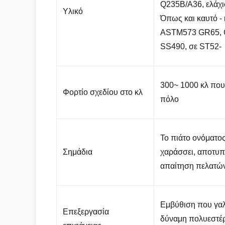
Q235B/A36, ελάχ
Υλικό
Όπως και καυτό -
ASTM573 GR65, 
SS490, σε ST52-
300~ 1000 κλ που
Φορτίο σχεδίου στο κλ
πόλο
Το πιάτο ονόματος
Σημάδια
χαράσσει, αποτυπ
απαίτηση πελατώ
Εμβύθιση που γαλ
Επεξεργασία
δύναμη πολυεστέ