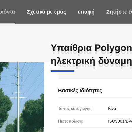
οϊόντα
Σχετικά με εμάς
επαφή
Ζητήστε 
Υπαίθρια Polygon
Υπαίθρια Polygon
ηλεκτρική δύναμ
ηλεκτρική δύναμ
Βασικές Ιδιότητες
Τόπος καταγωγής:
Κίνα
Πιστοποίηση:
ISO9001/BV