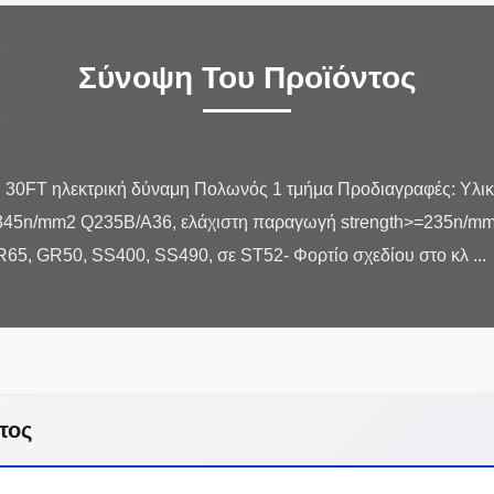
Σύνοψη Του Προϊόντος
ή 30FT ηλεκτρική δύναμη Πολωνός 1 τμήμα Προδιαγραφές: Υλ
345n/mm2 Q235B/A36, ελάχιστη παραγωγή strength>=235n/mm
τος