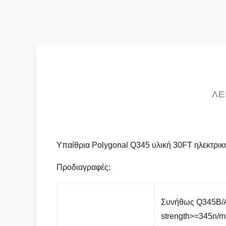
ΛΕ
Υπαίθρια Polygonal Q345 υλική 30FT ηλεκτρι
Προδιαγραφές:
Συνήθως Q345B/A
strength>=345n/