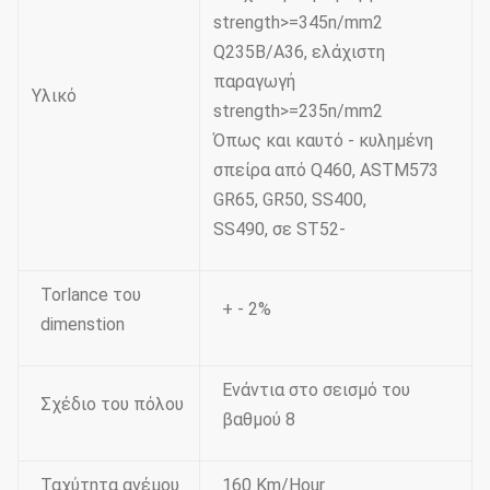
strength>=345n/mm2
Q235B/A36, ελάχιστη
παραγωγή
Υλικό
strength>=235n/mm2
Όπως και καυτό - κυλημένη
σπείρα από Q460, ASTM573
GR65, GR50, SS400,
SS490, σε ST52-
Torlance του
+ - 2%
dimenstion
Ενάντια στο σεισμό του
Σχέδιο του πόλου
βαθμού 8
Ταχύτητα ανέμου
160 Km/Hour