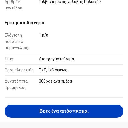
Αριθμός
Γαλβανισμένος χάλυβας Πολωνός
μοντέλου:
Εμπορικά Ακίνητα
Ελάχιστη
1 η/υ
ποσότητα
παραγγελίας:
Τιμή:
Διαπραγματεύσιμα
Όροι πληρωμής:
T/T, L/C όψεως
Δυνατότητα
300pcs ανά ημέρα
Προμήθειας:
Βρες ένα απόσπασμα.