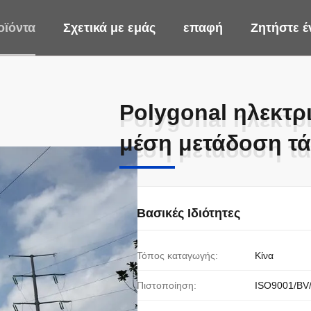
οϊόντα
Σχετικά με εμάς
επαφή
Ζητήστε 
Polygonal ηλεκτρ
Polygonal ηλεκτρ
μέση μετάδοση τ
μέση μετάδοση τ
Βασικές Ιδιότητες
Τόπος καταγωγής:
Κίνα
Πιστοποίηση:
ISO9001/BV