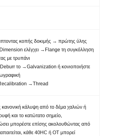
μπτοντας κοπής δοκιμής → πρώτης ύλης
→Dimension ελέγχει →Flange τη συγκόλληση
ας με τρυπάνι
Deburr το →Galvanization ή κονιοποιήστε
ζωγραφική
calibration →Thread
ς κανονική κάλυψη από το δέμα χαλιών ή
υφή και το κατώτατο σημείο,
ώσει μπορέστε επίσης ακολουθώντας από
απαιτείται, κάθε 40HC ή OT μπορεί