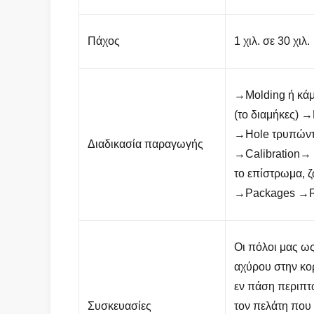
Πάχος
1 χιλ. σε 30 χιλ.
→Molding ή κά
(το διαμήκες) 
→Hole τρυπώντ
Διαδικασία παραγωγής
→Calibration→ 
το επίστρωμα, 
→Packages →Re
Οι πόλοι μας ω
αχύρου στην κορ
εν πάση περιπτ
Συσκευασίες
τον πελάτη που 