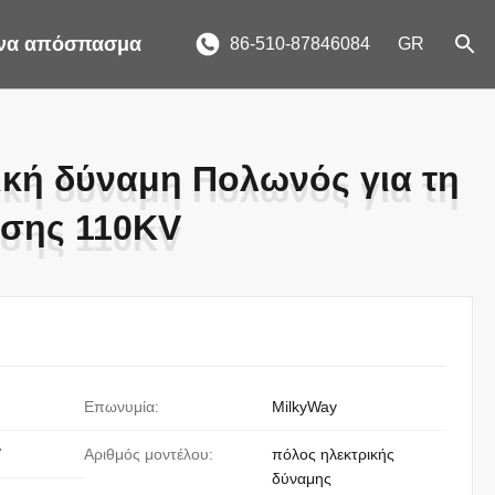
ένα απόσπασμα
86-510-87846084
GR
ική δύναμη Πολωνός για τη
ική δύναμη Πολωνός για τη
άσης 110KV
άσης 110KV
Επωνυμία:
MilkyWay
/
Αριθμός μοντέλου:
πόλος ηλεκτρικής
δύναμης