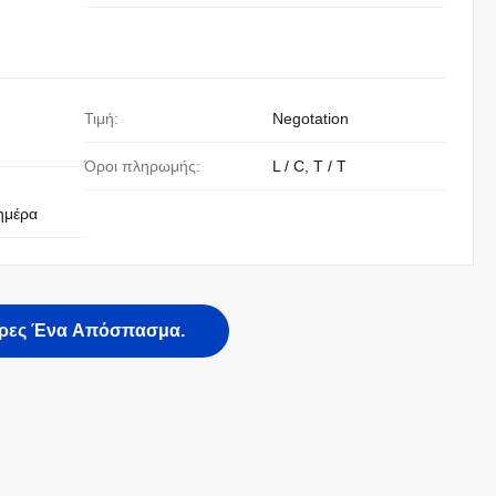
Τιμή:
Negotation
Όροι πληρωμής:
L / C, T / T
ημέρα
ρες Ένα Απόσπασμα.