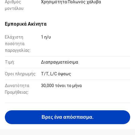
Αριθμός
Χρησιμότητα Πολωνός χάλυβα
μοντέλου:
Εμπορικά Ακίνητα
Ελάχιστη
1 η/υ
ποσότητα
παραγγελίας:
Τιμή:
Διαπραγματεύσιμα
Όροι πληρωμής:
T/T, L/C όψεως
Δυνατότητα
30,000 τόνοι το μήνα
Προμήθειας:
Βρες ένα απόσπασμα.