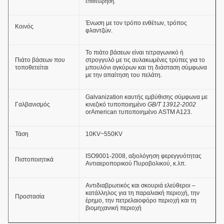
επιθεώρηση.
Ένωση με τον τρόπο ενθέτων, τρόπος
Κοινός
φλαντζών.
Το πιάτο βάσεων είναι τετραγωνικό ή
Πιάτο βάσεων που
στρογγυλό με τις αυλακωμένες τρύπες για το
τοποθετείται
μπουλόνι αγκύρων και τη διάσταση σύμφωνα
με την απαίτηση του πελάτη.
Galvanization καυτής εμβύθισης σύμφωνα με
Γαλβανισμός
κινεζικό τυποποιημένο
GB/T 13912-2002
orAmerican τυποποιημένο ASTM A123.
Τάση
10KV~550KV
ISO9001-2008, αξιολόγηση φερεγγυότητας
Πιστοποιητικά
Αντιαεροπορικού Πυροβολικού, κ.λπ.
Αντιδιαβρωτικός και σκουριά ελεύθεροι –
κατάλληλος για τη παραλιακή περιοχή, την
Προστασία
έρημο, την πετρελαιοφόρο περιοχή και τη
βιομηχανική περιοχή