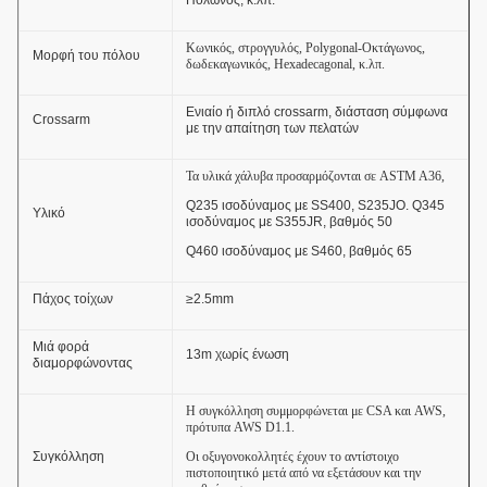
Πολωνός, κ.λπ.
Κωνικός, στρογγυλός, Polygonal-Οκτάγωνος,
Μορφή του πόλου
δωδεκαγωνικός, Hexadecagonal, κ.λπ.
Ενιαίο ή διπλό crossarm, διάσταση σύμφωνα
Crossarm
με την απαίτηση των πελατών
Τα υλικά χάλυβα προσαρμόζονται σε ASTM A36,
Q235 ισοδύναμος με SS400, S235JO. Q345
Υλικό
ισοδύναμος με S355JR, βαθμός 50
Q460 ισοδύναμος με S460, βαθμός 65
Πάχος τοίχων
≥2.5mm
Μιά φορά
13m χωρίς ένωση
διαμορφώνοντας
Η συγκόλληση συμμορφώνεται με CSA και AWS,
πρότυπα AWS D1.1.
Συγκόλληση
Οι οξυγονοκολλητές έχουν το αντίστοιχο
πιστοποιητικό μετά από να εξετάσουν και την