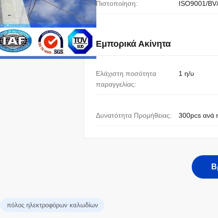
Πιστοποίηση:
ISO9001/BV
Εμπορικά Ακίνητα
Ελάχιστη ποσότητα
1 η/υ
παραγγελίας:
Δυνατότητα Προμήθειας:
300pcs ανά 
Β
πόλος ηλεκτροφόρων καλωδίων