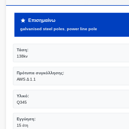
Επισημαίνω
galvanised steel poles
,
power line pole
Τάση:
138kv
Πρότυπα συγκόλλησης:
AWS Δ 1.1
Υλικό:
Q345
Εγγύηση:
15 έτη