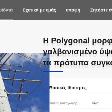
οϊόντα
Σχετικά με εμάς
επαφή
Ζητήστε 
Η Polygonal μορφ
Η Polygonal μορφ
γαλβανισμένο ύψ
γαλβανισμένο ύψ
τα πρότυπα συγκ
τα πρότυπα συγκ
Βασικές Ιδιότητες
Τόπος καταγωγής:
Κίνα