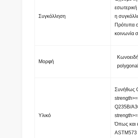
εσωτερική 
Συγκόλληση
η συγκόλλ
Πρότυπα σ
κοινωνία 
Κωνοειδή
Μορφή
polygona
Συνήθως Q
strength>
Q235B/A36
Υλικό
strength>
Όπως και 
ASTM573 