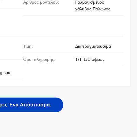
/
Αριθμός μοντέλου:
Γαλβανισμένος
χάλυβας Πολωνός
Τιμή:
Διαπραγματεύσιμα
Όροι πληρωμής:
T/T, L/C όψεως
ημέρα
ρες Ένα Απόσπασμα.