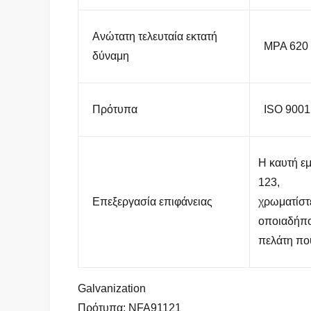
Ανώτατη τελευταία εκτατή
MPA 620
δύναμη
Πρότυπα
ISO 9001
Η καυτή ε
123,
Επεξεργασία επιφάνειας
χρωματίστ
οποιαδήπο
πελάτη που
Galvanization
Πρότυπα: NFA91121