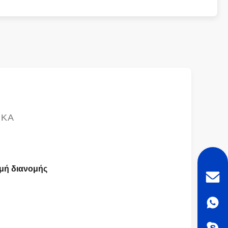
ΙΚΆ
μή διανομής