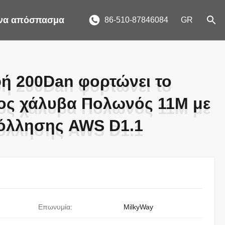
ένα απόσπασμα
86-510-87846084
GR
ή 200Dan φορτώνει το
ή 200Dan φορτώνει το
ος χάλυβα Πολωνός 11M με
ος χάλυβα Πολωνός 11M με
όλλησης AWS D1.1
όλλησης AWS D1.1
Επωνυμία:
MilkyWay