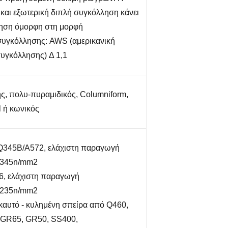
και εξωτερική διπλή συγκόλληση κάνει
ηση όμορφη στη μορφή
υγκόλλησης: AWS (αμερικανική
συγκόλλησης) Δ 1,1
ς, πολυ-πυραμιδικός, Columniform,
l ή κωνικός
345B/A572, ελάχιστη παραγωγή
=345n/mm2
, ελάχιστη παραγωγή
=235n/mm2
καυτό - κυλημένη σπείρα από Q460,
GR65, GR50, SS400,