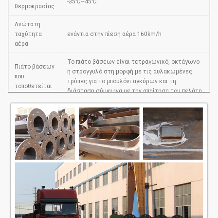
-35℃~45℃
θερμοκρασίας
Ανώτατη
ταχύτητα
ενάντια στην πίεση αέρα 160km/h
αέρα
Το πιάτο βάσεων είναι τετραγωνικό, οκτάγωνο
Πιάτο βάσεων
ή στρογγυλό στη μορφή με τις αυλακωμένες
που
τρύπες για το μπουλόνι αγκύρων και τη
τοποθετείται
διάσταση σύμφωνα με την απαίτηση του πελάτη.
Έδαφος που
Το μήκος που θάβεται υπόγεια σύμφωνα με την
τοποθετείται
απαίτηση του πελάτη
Είμαστε καλά εξοπλισμένοι με τον ανώτερο
εξοπλισμό παραγωγής, τη στερεά τεχνική
Ποιοτικός
δύναμη, τον άριστους τρόπο διαχείρισης και το
έλεγχος
ποιοτικό σύστημα ελέγχου, τέλειους μετά από
την υπηρεσία. Έχουμε περάσει το ISO9001: 2008
επικύρωση ποιοτικών συστημάτων.
ISO9001: 2008, ελεγχόμενος προμηθευτής, το
Πιστοποιητικά
πιστοποιητικό βαθμού Αντιαεροπορικού