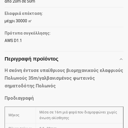
από 20m σε 50m
Ελαφριά επέκταση:
μέχρι 30000 ㎡
Πρότυπα συγκόλλησης:
AWS D1.1
Περιγραφή προϊόντος
Η σκόνη έντυσε υπαίθριους βιομηχανικούς ελαφριούς
Πολωνούς 35m/γαλβανισμένος φωτεινός
σηματοδότης Πολωνός
Προδιαγραφή
Μέσα σε 16m μιά φορά που διαμορφώνει χωρίς
Μήκος
ένωση ολίσθησης