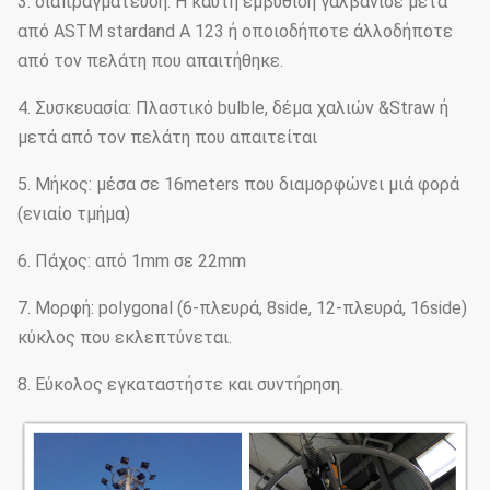
3. διαπραγμάτευση: Η καυτή εμβύθιση γαλβάνισε μετά
από ASTM stardand Α 123 ή οποιοδήποτε άλλοδήποτε
από τον πελάτη που απαιτήθηκε.
4. Συσκευασία: Πλαστικό bulble, δέμα χαλιών &Straw ή
μετά από τον πελάτη που απαιτείται
5. Μήκος: μέσα σε 16meters που διαμορφώνει μιά φορά
(ενιαίο τμήμα)
6. Πάχος: από 1mm σε 22mm
7. Μορφή: polygonal (6-πλευρά, 8side, 12-πλευρά, 16side)
κύκλος που εκλεπτύνεται.
8. Εύκολος εγκαταστήστε και συντήρηση.