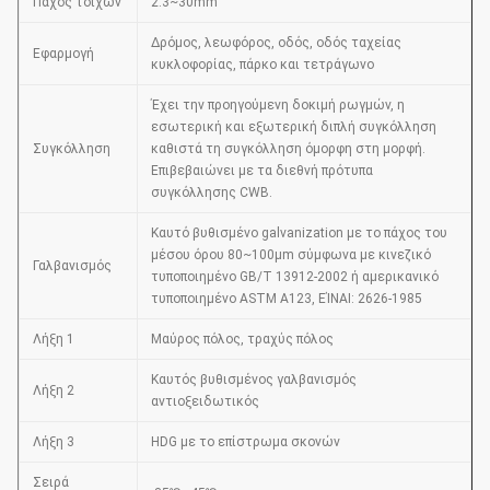
Πάχος τοίχων
2.3~30mm
Δρόμος, λεωφόρος, οδός, οδός ταχείας
Εφαρμογή
κυκλοφορίας, πάρκο και τετράγωνο
Έχει την προηγούμενη δοκιμή ρωγμών, η
εσωτερική και εξωτερική διπλή συγκόλληση
Συγκόλληση
καθιστά τη συγκόλληση όμορφη στη μορφή.
Επιβεβαιώνει με τα διεθνή πρότυπα
συγκόλλησης CWB.
Καυτό βυθισμένο galvanization με το πάχος του
μέσου όρου 80~100μm σύμφωνα με κινεζικό
Γαλβανισμός
τυποποιημένο GB/T 13912-2002 ή αμερικανικό
τυποποιημένο ASTM A123, ΕΊΝΑΙ: 2626-1985
Λήξη 1
Μαύρος πόλος, τραχύς πόλος
Καυτός βυθισμένος γαλβανισμός
Λήξη 2
αντιοξειδωτικός
Λήξη 3
HDG με το επίστρωμα σκονών
Σειρά