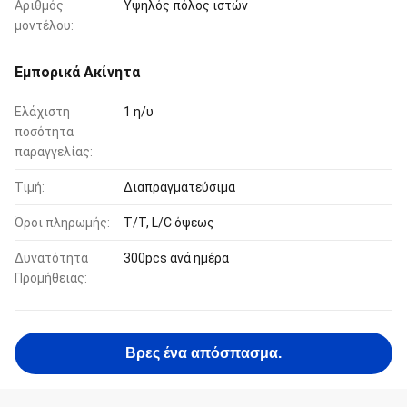
Αριθμός
Υψηλός πόλος ιστών
μοντέλου:
Εμπορικά Ακίνητα
Ελάχιστη
1 η/υ
ποσότητα
παραγγελίας:
Τιμή:
Διαπραγματεύσιμα
Όροι πληρωμής:
T/T, L/C όψεως
Δυνατότητα
300pcs ανά ημέρα
Προμήθειας:
Βρες ένα απόσπασμα.