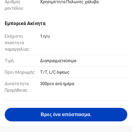
Αριθμός
Χρησιμότητα Πολωνός χάλυβα
μοντέλου:
Εμπορικά Ακίνητα
Ελάχιστη
1 η/υ
ποσότητα
παραγγελίας:
Τιμή:
Διαπραγματεύσιμα
Όροι πληρωμής:
T/T, L/C όψεως
Δυνατότητα
300pcs ανά ημέρα
Προμήθειας:
Βρες ένα απόσπασμα.