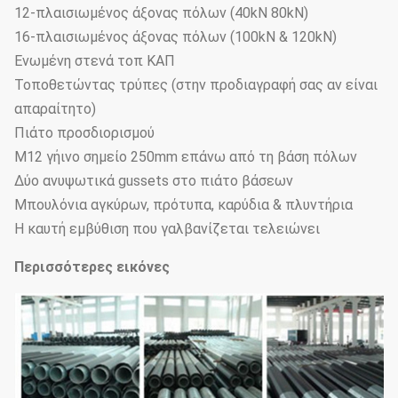
12-πλαισιωμένος άξονας πόλων (40kN 80kN)
16-πλαισιωμένος άξονας πόλων (100kN & 120kN)
Ενωμένη στενά τοπ ΚΑΠ
Τοποθετώντας τρύπες (στην προδιαγραφή σας αν είναι
απαραίτητο)
Πιάτο προσδιορισμού
M12 γήινο σημείο 250mm επάνω από τη βάση πόλων
Δύο ανυψωτικά gussets στο πιάτο βάσεων
Μπουλόνια αγκύρων, πρότυπα, καρύδια & πλυντήρια
Η καυτή εμβύθιση που γαλβανίζεται τελειώνει
Περισσότερες εικόνες