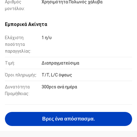
Αριθμός
Χρησιμότητα Πολωνός χάλυβα
μοντέλου:
Εμπορικά Ακίνητα
Ελάχιστη
1 η/υ
ποσότητα
παραγγελίας:
Τιμή:
Διαπραγματεύσιμα
Όροι πληρωμής:
T/T, L/C όψεως
Δυνατότητα
300pcs ανά ημέρα
Προμήθειας:
Βρες ένα απόσπασμα.