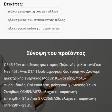
Ετικέτες:
πόλοι χρησιμότητας μετάλλων
ηλεκτρικός συμπτύσσοντας πόλος
ηλεκτρικοί πόλοι χρησιμότητας
Σύνοψη του προϊόντος
Q345 69kv υπαίθριος φωτισμός Πολωνός φιλιππινέζικο 
Nea 45ft Aws D1.1 Προδιαγραφές: Κοστούμι για Διανομή 
ηλεκτρικής ενέργειας Μορφή Κωνοειδής, πολυ-
πυραμιδικός, Columniform, polygonal ή κωνικός Υλικό 
Συνήθως Q345B/A572, ελάχιστη παραγωγή 
strength>=345n/mm2 Q235B/A36, ελάχιστη παραγωγή 
strength>=235n...