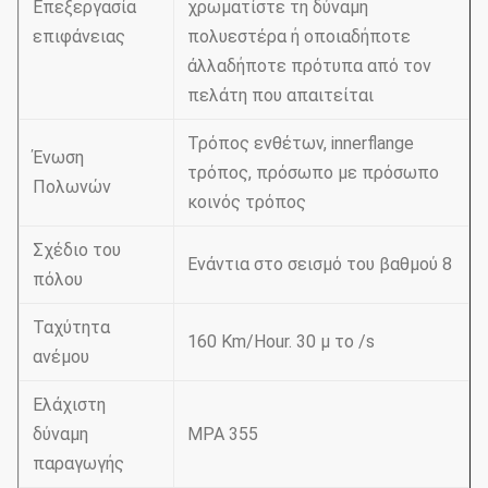
Επεξεργασία
χρωματίστε τη δύναμη
επιφάνειας
πολυεστέρα ή οποιαδήποτε
άλλαδήποτε πρότυπα από τον
πελάτη που απαιτείται
Τρόπος ενθέτων, innerflange
Ένωση
τρόπος, πρόσωπο με πρόσωπο
Πολωνών
κοινός τρόπος
Σχέδιο του
Ενάντια στο σεισμό του βαθμού 8
πόλου
Ταχύτητα
160 Km/Hour. 30 μ το /s
ανέμου
Ελάχιστη
δύναμη
MPA 355
παραγωγής