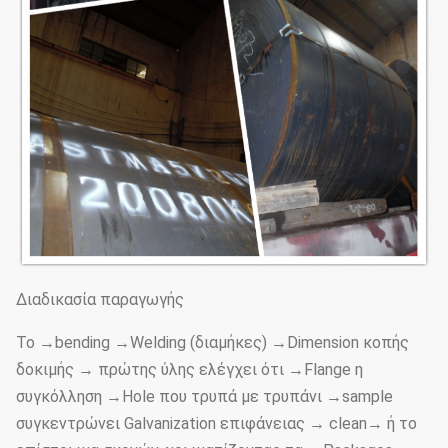
Διαδικασία παραγωγής
Το →bending →Welding (διαμήκες) →Dimension κοπής
δοκιμής → πρώτης ύλης ελέγχει ότι →Flange η
συγκόλληση →Hole που τρυπά με τρυπάνι →sample
συγκεντρώνει Galvanization επιφάνειας → clean→ ή το