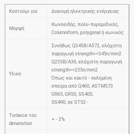
Κοστούμι για
Διανομή ηλεκτρικής ενέργειας
Κωνοειδής, πολυ-πυραμιδικός,
Μορφή
Columniform, polygonal ή κωνικός
Συνήθως Q345B/A572, ελάχιστη
παραγωγή strength>=345n/mm2
Q235B/A36, ελάχιστη παραγωγή
strength>=235n/mm2
Υλικό
Όπως και καυτό - κυλημένη
σπείρα από Q460, ASTM573
GR65, GR50, SS400,
SS490, σε ST52-
Torlance του
+ - 2%
dimenstion