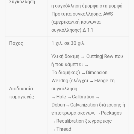
Συγκόλληση
η συγκόλληση όμορφη στη μορφή
Πρότυπα συγκόλλησης: AWS
(αμερικανική κοινωνία
συγκόλλησης) Δ 1.1
Πάχος
1 χιλ. σε 30 χιλ.
Υλική δοκιμή → Cuttingj Rew που
ή που κάμπτει →
Το διαμήκες) →Dimension
Welidng (ελέγχει →Flange τη
Διαδικασία
συγκόλληση
παραγωγής
→Hole →Calibration →
Deburr→Galvanization διάτρυσης ή
επίστρωμα σκονών, →Packages
→Recalibration ζωγραφικής
→Thread