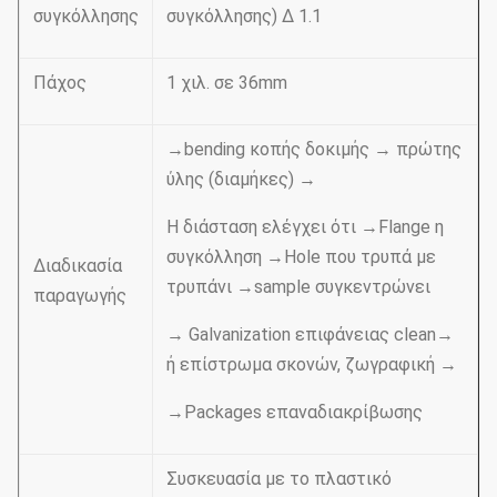
συγκόλλησης
συγκόλλησης) Δ 1.1
Πάχος
1 χιλ. σε 36mm
→bending κοπής δοκιμής → πρώτης
ύλης (διαμήκες) →
Η διάσταση ελέγχει ότι →Flange η
συγκόλληση →Hole που τρυπά με
Διαδικασία
τρυπάνι →sample συγκεντρώνει
παραγωγής
→ Galvanization επιφάνειας clean→
ή επίστρωμα σκονών, ζωγραφική →
→Packages επαναδιακρίβωσης
Συσκευασία με το πλαστικό