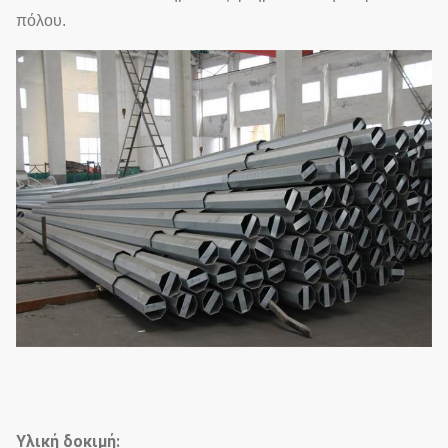
πόλου.
Υλική δοκιμή: