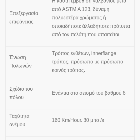
Η καυτή εμβύθιση γαλβάνισε μετά
από ASTM Α 123, δύναμη
Επεξεργασία
πολυεστέρα χρώματος ή
επιφάνειας
οποιαδήποτε άλλαδήποτε πρότυπα
από τον πελάτη που απαιτείται.
Τρόπος ενθέτων, innerflange
Ένωση
τρόπος, πρόσωπο με πρόσωπο
Πολωνών
κοινός τρόπος.
Σχέδιο του
Ενάντια στο σεισμό του βαθμού 8
πόλου
Ταχύτητα
160 Km/Hour. 30 μ το /s
ανέμου