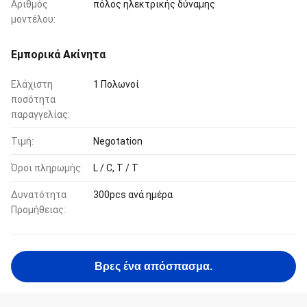
Αριθμός
πόλος ηλεκτρικής δύναμης
μοντέλου:
Εμπορικά Ακίνητα
Ελάχιστη
1 Πολωνοί
ποσότητα
παραγγελίας:
Τιμή:
Negotation
Όροι πληρωμής:
L / C, T / T
Δυνατότητα
300pcs ανά ημέρα
Προμήθειας:
Βρες ένα απόσπασμα.