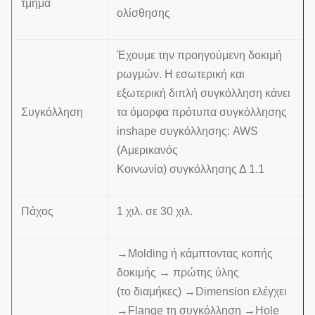
τμήμα
ολίσθησης
Έχουμε την προηγούμενη δοκιμή
ρωγμών. Η εσωτερική και
εξωτερική διπλή συγκόλληση κάνει
Συγκόλληση
τα όμορφα πρότυπα συγκόλλησης
inshape συγκόλλησης: AWS
(Αμερικανός
Κοινωνία) συγκόλλησης Δ 1.1
Πάχος
1 χιλ. σε 30 χιλ.
→Molding ή κάμπτοντας κοπής
δοκιμής → πρώτης ύλης
(το διαμήκες) →Dimension ελέγχει
→Flange τη συγκόλληση →Hole