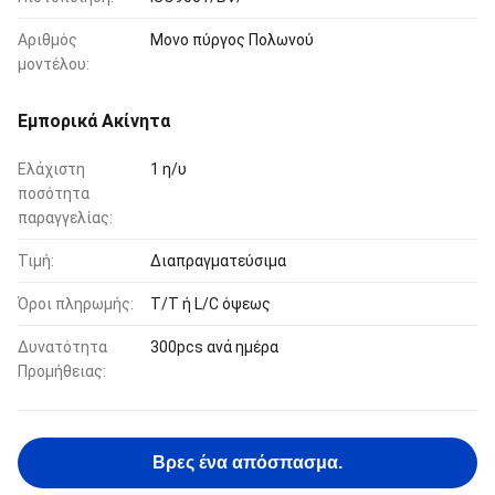
Αριθμός
Μονο πύργος Πολωνού
μοντέλου:
Εμπορικά Ακίνητα
Ελάχιστη
1 η/υ
ποσότητα
παραγγελίας:
Τιμή:
Διαπραγματεύσιμα
Όροι πληρωμής:
T/T ή L/C όψεως
Δυνατότητα
300pcs ανά ημέρα
Προμήθειας:
Βρες ένα απόσπασμα.