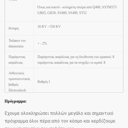
Όπως και καυτό - κυλημένη σπείρα από Q460, ASTM573
GR65, GR50, SS400, SS490, ST52
10 KV ~550 KV
δύναμη
Torlance του
+ - 2%
dimenstion
Παράγοντας
Παράγοντας ασφάλειας για τη διεύθυνση του κρασιού: 8
ασφάλειας
παράγοντας ασφάλειας για να στηρίξει το κρασί: 8
Ανθεκτικός
προστατευτικός
Βαθμός
Ⅰ
βαθμός
Electroshock
Η
Πρόγραμμα:
αντιδιαβρωτική
Κατηγορία
Ⅱ
απόδοση
Έχουμε ολοκληρώσει πολλών μεγάλο και σημαντικό
περιβλημάτων
πρόγραμμα όλοι πέρα από τον κόσμο και κερδίζουμε