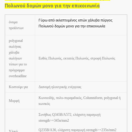
Πολωνού δομών μονο για την επικοινωνία
Γύρω από εκλεπτυμένος ιστών χάλυβα πύργος
όνομα
Πολωνού δομών μονο για την επικοινωνία
προϊόντων
polygonal
σωλήνας
χάλυβα
σωλήνων
Ευθύς Πολωνός, εκτατός Πολωνός, στροφή Πολωνός
τύπων για το
πρόγραμμα
overheadline
Κοστούμι για
Διανομή ηλεκτρικής ενέργειας
Κωνοειδής, πολυ-πυραμιδικός, Columniform
,
polygonal ή
Μορφή
κωνικός
Συνήθως Q345B/A572, ελάχιστη παραγωγή
strength>=345n/mm2
Q235B/A36, ελάχιστη παραγωγή strength>=235n/mm2
Υλικό