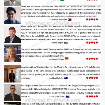
Ανώτατη
τελευταία
620mpa
εκτατή δύναμη
Πρότυπα
ISO 9001
Μήκος ανά
Μέσα σε 14m μιά φορά που διαμορφώνει χωρίς ένωση
τμήμα
ολίσθησης
Έχουμε την προηγούμενη δοκιμή ρωγμών. Η εσωτερική και
εξωτερική διπλή συγκόλληση καθιστά τη συγκόλληση
όμορφη στη μορφή
Συγκόλληση
Πρότυπα συγκόλλησης: AWS (αμερικανική κοινωνία
συγκόλλησης) Δ 1.1
Πάχος
1 χιλ. σε 30 χιλ.
Η υλική δοκιμή
→ →Molding
ή κάμπτοντας
→Welidng
(διαμήκες)
→Dimension
Cuttingj Rew ελέγχει ότι
Διαδικασία
→Flange το →Calibration →
διάτρυσης συγκόλλησης
παραγωγής
→Hole
Deburr το
→Galvanization
ή κονιοποιεί το