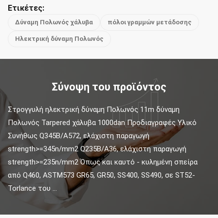
Ετικέτες:
Δύναμη Πολωνός χάλυβα
πόλοι γραμμών μετάδοσης
Ηλεκτρική δύναμη Πολωνός
Σύνοψη του προϊόντος
Στρογγυλή ηλεκτρική δύναμη Πολωνός 11m δύναμη 
Πολωνός Tarpered χάλυβα 1000dan Προδιαγραφές Υλικό 
Συνήθως Q345B/A572, ελάχιστη παραγωγή 
strength>=345n/mm2 Q235B/A36, ελάχιστη παραγωγή 
strength>=235n/mm2 Όπως και καυτό - κυλημένη σπείρα 
από Q460, ASTM573 GR65, GR50, SS400, SS490, σε ST52- 
Torlance του ...