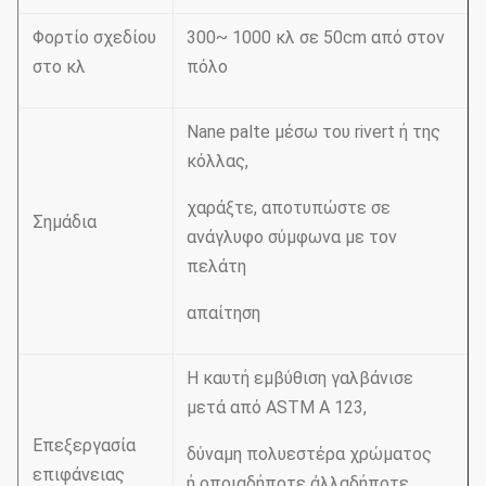
Φορτίο σχεδίου
300~ 1000 κλ σε 50cm από στον
στο κλ
πόλο
Nane palte μέσω του rivert ή της
κόλλας,
χαράξτε, αποτυπώστε σε
Σημάδια
ανάγλυφο σύμφωνα με τον
πελάτη
απαίτηση
Η καυτή εμβύθιση γαλβάνισε
μετά από ASTM Α 123,
Επεξεργασία
δύναμη πολυεστέρα χρώματος
επιφάνειας
ή οποιαδήποτε άλλαδήποτε