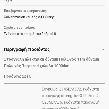
+-2%
Επεξεργασία επιφάνειας:
Galvanization καυτής εμβύθισης
Σχέδιο του πόλου:
Ενάντια στο σεισμό του βαθμού 8
Περιγραφή προϊόντος
Στρογγυλή ηλεκτρική δύναμη Πολωνός 11m δύναμη
Πολωνός Tarpered χάλυβα 1000dan
Προδιαγραφές
Συνήθως Q345B/A572, ελάχιστη
παραγωγή strength>=345n/mm2
Q235B/A36, ελάχιστη παραγωγή
strength>=235n/mm2