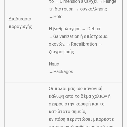
το →Dimension ελέγχει →Flange
τη διάτρυση → συγκόλλησης
→Hole
Διαδικασία
παραγωγής
Η βαθμολόγηση → Deburr
→Galvanization ή επίστρωμα
σκονών, →Recalibration →
ζωγραφικής
Νήμα
→Packages
Οι πόλοι μας ως κανονική
κάλυψη από το δέμα χαλιών ή
αχύρου στην κορυφή και το
κατώτατο σημείο,
εν πάση περιπτώσει μπορέστε
επίσης ακολουθώντας από τον