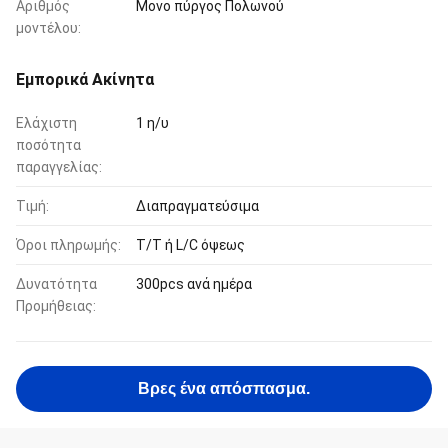
Αριθμός
Μονο πύργος Πολωνού
μοντέλου:
Εμπορικά Ακίνητα
Ελάχιστη
1 η/υ
ποσότητα
παραγγελίας:
Τιμή:
Διαπραγματεύσιμα
Όροι πληρωμής:
T/T ή L/C όψεως
Δυνατότητα
300pcs ανά ημέρα
Προμήθειας:
Βρες ένα απόσπασμα.