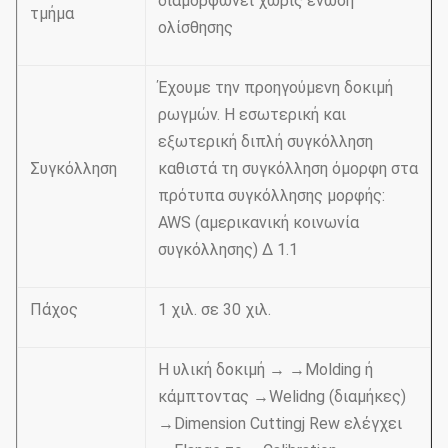
διαμορφώνει χωρίς ένωση
τμήμα
ολίσθησης
Έχουμε την προηγούμενη δοκιμή
ρωγμών. Η εσωτερική και
εξωτερική διπλή συγκόλληση
Συγκόλληση
καθιστά τη συγκόλληση όμορφη στα
πρότυπα συγκόλλησης μορφής:
AWS (αμερικανική κοινωνία
συγκόλλησης) Δ 1.1
Πάχος
1 χιλ. σε 30 χιλ.
Η υλική δοκιμή → →Molding ή
κάμπτοντας →Welidng (διαμήκες)
→Dimension Cuttingj Rew ελέγχει