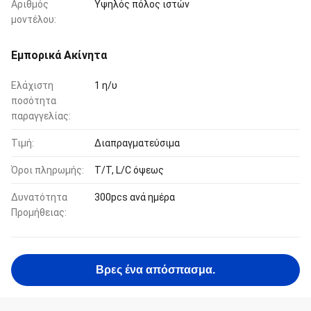
Αριθμός
Υψηλός πόλος ιστών
μοντέλου:
Εμπορικά Ακίνητα
Ελάχιστη
1 η/υ
ποσότητα
παραγγελίας:
Τιμή:
Διαπραγματεύσιμα
Όροι πληρωμής:
T/T, L/C όψεως
Δυνατότητα
300pcs ανά ημέρα
Προμήθειας:
Βρες ένα απόσπασμα.