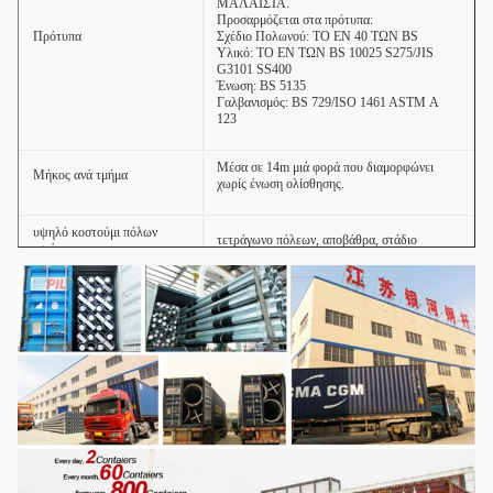
ΜΑΛΑΙΣΊΑ.
Προσαρμόζεται στα πρότυπα:
Πρότυπα
Σχέδιο Πολωνού: ΤΟ EN 40 ΤΩΝ BS
Υλικό: ΤΟ EN ΤΩΝ BS 10025 S275/JIS
G3101 SS400
Ένωση: BS 5135
Γαλβανισμός: BS 729/ISO 1461 ASTM Α
123
Μέσα σε 14m μιά φορά που διαμορφώνει
Μήκος ανά τμήμα
χωρίς ένωση ολίσθησης.
υψηλό κοστούμι πόλων
τετράγωνο πόλεων, αποβάθρα, στάδιο
ιστών για
Επιλογή του υψηλού πόλου
Ύψος από 20m σε 35m
ιστών
Η φλάντζα τοποθέτησε ή φύτεψε τον τύπο
Το →Molding
ή κάμπτοντας
→Welidng
(διαμήκες)
→Dimension
κοπής δοκιμής
→
πρώτης ύλης ελέγχει
→Flange το
Διαδικασία παραγωγής του
→Galvanization →Calibration
διάτρυσης
υψηλού πόλου ιστών
συγκόλλησης
→Hole →Deburr
ή κονιοποιεί
το επίστρωμα, χρωματίζοντας τα
→Packages →Recalibration →Thread