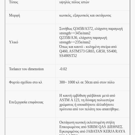
Τύπος
υψηλός πόλος ιστών
Μορφή
κωνικός, εξαγωνικός και οκτάγωνος
Συνήθως Q345B/A572, ελάχιστη παραγωγή
strength>=345n/mm2
Q235B/A36, ελάχιστη παραγωγή
Υλικό
strength>=235n/mm2
Όπως και καυτό - κυλημένη σπείρα από
Q460, ASTM573 GR65, GR50, SS400,
SS490ST52
Torlance του dimenstion
-0.02
Φορτίο σχεδίου στο κλ
300~ 1000 κλ σε 50cm από στον πόλο
Η καυτή εμβύθιση γαλβάνισε μετά από
ASTM Α 123, τη δύναμη πολυεστέρα
Επεξεργασία επιφάνειας
χρώματος ή οποιαδήποτε άλλαδήποτε
πρότυπα από τον πελάτη που απαιτήθηκε.
Οκτάγωνη κωνική εκλεπτυμένη στήλη
Επικυρωμένος από SIRIM QAS ΔΙΕΘΝΕΣ.
Εγκεκριμένος από JABATAN KERJA RAYA