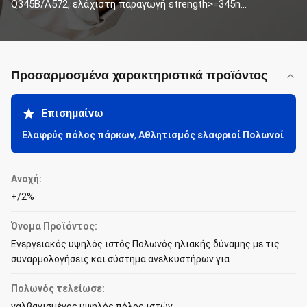
Q345B/A572, ελάχιστη παραγωγή strength>=345n...
Προσαρμοσμένα χαρακτηριστικά προϊόντος
Επισημαίνω
Ελαφρύς πόλος πάρκων
,
Αθλητισμός ελαφριοί Πολωνοί
Ανοχή:
+/2%
Όνομα Προϊόντος:
Ενεργειακός υψηλός ιστός Πολωνός ηλιακής δύναμης με τις
συναρμολογήσεις και σύστημα ανελκυστήρων για
Πολωνός τελείωσε:
γαλβανισμένος υψηλός πόλος ιστών