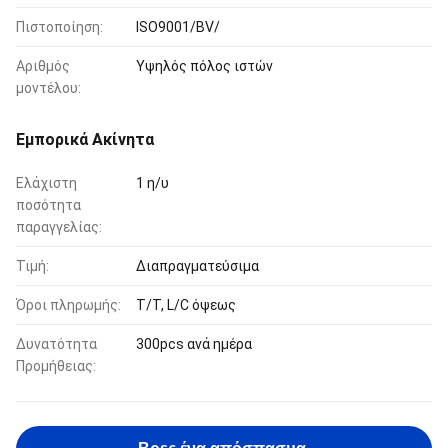
Πιστοποίηση:
ISO9001/BV/
Αριθμός
Υψηλός πόλος ιστών
μοντέλου:
Εμπορικά Ακίνητα
Ελάχιστη
1 η/υ
ποσότητα
παραγγελίας:
Τιμή:
Διαπραγματεύσιμα
Όροι πληρωμής:
T/T, L/C όψεως
Δυνατότητα
300pcs ανά ημέρα
Προμήθειας: