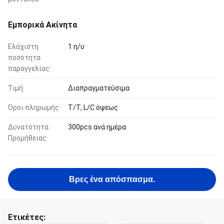
Εμπορικά Ακίνητα
Ελάχιστη
1 η/υ
ποσότητα
παραγγελίας:
Τιμή:
Διαπραγματεύσιμα
Όροι πληρωμής:
T/T, L/C όψεως
Δυνατότητα
300pcs ανά ημέρα
Προμήθειας:
Βρες ένα απόσπασμα.
Ετικέτες: