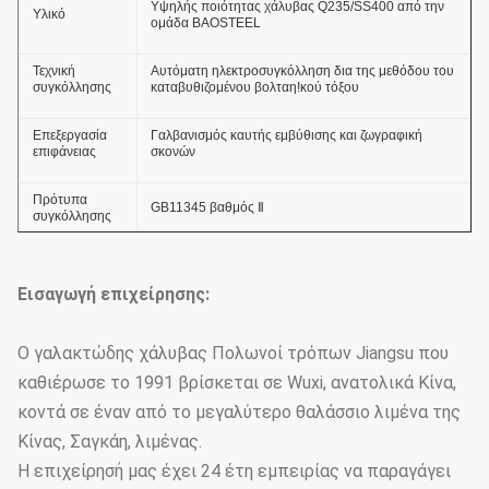
Υψηλής ποιότητας χάλυβας Q235/SS400 από την
Υλικό
ομάδα BAOSTEEL
Τεχνική
Αυτόματη ηλεκτροσυγκόλληση δια της μεθόδου του
συγκόλλησης
καταβυθιζομένου βολταη!κού τόξου
Επεξεργασία
Γαλβανισμός καυτής εμβύθισης και ζωγραφική
επιφάνειας
σκονών
Πρότυπα
GB11345 βαθμός Ⅱ
συγκόλλησης
Πάχος του
επιστρώματος
≥ 86um
Εισαγωγή επιχείρησης:
ψευδάργυρου
Συγκολλητική
Ο γαλακτώδης χάλυβας Πολωνοί τρόπων Jiangsu που
δύναμη του
GB2694-88
επιστρώματος
καθιέρωσε το 1991 βρίσκεται σε Wuxi, ανατολικά Κίνα,
ψευδάργυρου
κοντά σε έναν από το μεγαλύτερο θαλάσσιο λιμένα της
Κίνας, Σαγκάη, λιμένας.
Ικανότητα αντι-
36.9m/s
αέρα
Η επιχείρησή μας έχει 24 έτη εμπειρίας να παραγάγει