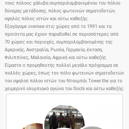
τους πόλους χάλυβα συμπεριλαμβανομένου του πόλου
Αντιδιαβρωτική
≥20 έτη
διάρκεια ζωής
δύναμης μετάδοσης, πόλος φωτεινών σηματοδοτών,
υψηλός πόλος ιστών και ούτω καθεξής.
Πάχος
≥100um
Εξαγάγαμε oversea στις χώρες από το 1991 και τα
προϊόντα μας έχουν παραδοθεί σε περισσότερες από
Στρώμα
Συγκολλητική
GB9286-880
επιστρώματος
δύναμη
70 χώρες και περιοχές, συμπεριλαμβανομένης της
Αμερικής, Αυστραλία, Ρωσία, Γερμανία, έκταση,
Σκληρότητα
≥2H
Φιλιππίνες, Μαλαισία, Αφρική και ούτω καθεξής.
Επιλογές
Είμαστε ο προμηθευτής πολλοί μεγάλο πρόγραμμα σε
ύψους
3.5m~15m
πολλές χώρες, όπως τον πόλο φωτεινών σηματοδοτών
Πολωνού
χάλυβα
του υψηλού πόλου ιστών του Ντουμπάι Tower.the για το
χειμερινό ολυμπιακό αγώνα του Sochi και ούτω καθεξής.
Επιλογές
τύπων
Πολωνών
Κωνικός, polygonal
φωτισμού
οδών