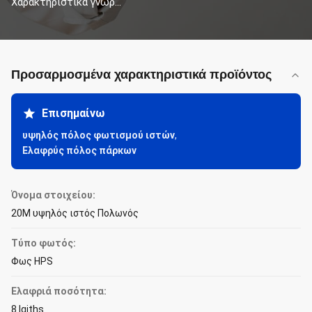
Χαρακτηριστικά γνωρ...
Προσαρμοσμένα χαρακτηριστικά προϊόντος
Επισημαίνω
υψηλός πόλος φωτισμού ιστών
,
Ελαφρύς πόλος πάρκων
Όνομα στοιχείου:
20M υψηλός ιστός Πολωνός
Τύπο φωτός:
Φως HPS
Ελαφριά ποσότητα:
8 lgiths