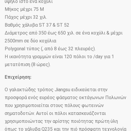
υψηλό ιστό ένα κοχύλι
Μήκος μέχρι 75 Μ
Πάχος μέχρι 32 χιλ.
Βαθμός χάλυβα ST 37 & ST 52
Διάμετρος από 350 έως 650 χιλ. σε ένα κοχύλι & μέχρι
2500mm σε δύο κοχύλια
Polygonal τύπος (, από 8 έως 32 πλευρές).
Η ικανότητα γραμμών είναι 120 πόλοι το /day για 1
μετατόπιση (8 ώρες).
Επιχείρηση:
Ο γαλακτώδης τρόπος Jiangsu ειδικεύεται στην
προσφορά ενός ευρέος φάσματος οκτάγωνων Πολωνών
που χρησιμοποιείται στους πόλους φωτεινών
σηματοδοτών. Αυτοί οι πόλοι κατασκευάζονται
χρησιμοποιώντας την αρίστης ποιότητας πρώτη ύλη
όπως το χάλυβα Q235 και την πιό πρόσφατη τεχνολογία