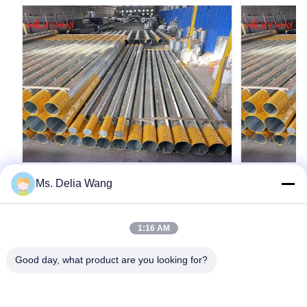
VIDEO
Ms. Delia Wang
75FT 1680kg Electrical Power Pole for
Galvanized 
Transmission and Distribution
Electrical 
1:16 AM
Applications Suitable for Various
Outdoor Lig
Product Description: The galvanized steel pole
Galvanized Stee
Outdoor Environments
Options and
is a versatile, strong, and corrosion-resistant
Power Distribu
Good day, what product are you looking for?
product suitable for multiple industrial and
Multiple Shape
municipal applications. Its zinc coating of ≥ 86
33KV Tubular 
microns, range of pole shapes (round,
Βρες Ένα Απόσπασμα.
Electrical Dist
Βρ
octagonal, polygonal), ultimate tensile strengths
Transmission S