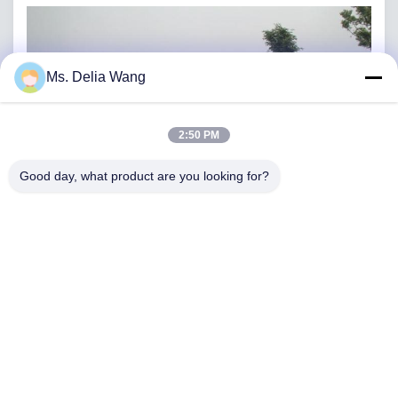
Ms. Delia Wang
2:50 PM
Good day, what product are you looking for?
Αρχική Σελίδα
Προϊόντα
Σχετικά Με Εμάς
Γύρος Εργοστασίων
Ποιοτικός Έλεγχος
Επαφή
Ζητήστε Ένα Απόσπασμα
Tel: 86-510-87846084