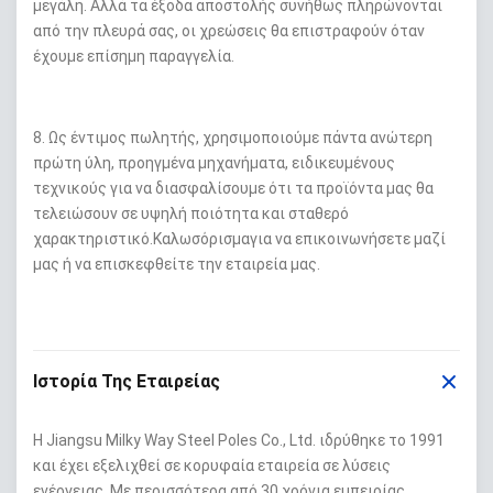
μεγάλη. Αλλά τα έξοδα αποστολής συνήθως πληρώνονται
από την πλευρά σας, οι χρεώσεις θα επιστραφούν όταν
έχουμε επίσημη παραγγελία.
8. Ως έντιμος πωλητής, χρησιμοποιούμε πάντα ανώτερη
πρώτη ύλη, προηγμένα μηχανήματα, ειδικευμένους
τεχνικούς για να διασφαλίσουμε ότι τα προϊόντα μας θα
τελειώσουν σε υψηλή ποιότητα και σταθερό
χαρακτηριστικό.
Καλωσόρισμα
για να επικοινωνήσετε μαζί
μας ή να επισκεφθείτε την εταιρεία μας.
Ιστορία Της Εταιρείας
Η Jiangsu Milky Way Steel Poles Co., Ltd. ιδρύθηκε το 1991
και έχει εξελιχθεί σε κορυφαία εταιρεία σε λύσεις
ενέργειας. Με περισσότερα από 30 χρόνια εμπειρίας,