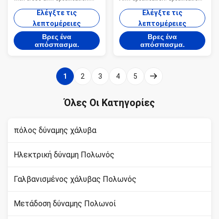
παράγοντας ασφάλειας
Specification: 20-50 meters
12m Q235 Hot Dip Galvanized
Ελέγξτε τις
Ελέγξτε τις
street light pole Type street light
Street Light Poles With Cross
λεπτομέρειες
λεπτομέρειες
pole Shape conical, hexagonal
Arm Type street light pole Shape
and octagonal Material Usually
conical, hexagonal and
Βρες ένα
Βρες ένα
Q345B/A572,minimum yield
octagonal Material Usually
απόσπασμα.
απόσπασμα.
strength>=345n/mm2
Q345B/A572,minimum yield
Q235B/A36,minimum yield
strength>=345n/mm2
strength>=235n/mm2 As well
Q235B/A36,minimum yield
1
2
3
4
5
as Hot rolled coil from Q460
strength>=235n/mm2 As well
,ASTM573 GR65, GR50 ,SS400,
as Hot rolled coil from Q460
SS490ST52 Torlance of
,ASTM573 GR65, GR50 ,SS400,
Όλες Οι Κατηγορίες
dimenstion -0.02 Design Load in
SS490ST52 Torlance of
Kg 300~ 1000 Kg appliced to
dimenstion -0.02 Design Load in
50cm from the to pole
Kg 300~ 1000 Kg appliced to
πόλος δύναμης χάλυβα
50cm from the
Ηλεκτρική δύναμη Πολωνός
Γαλβανισμένος χάλυβας Πολωνός
Μετάδοση δύναμης Πολωνοί