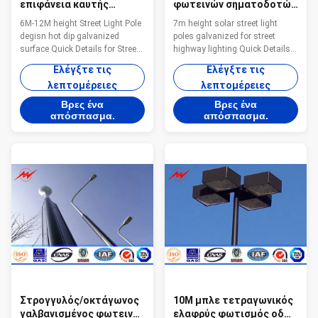
επιφάνεια καυτής
φωτεινών σηματοδοτών
εμβύθισης Πολωνού
που γαλβανίζονται
6M-12M height Street Light Pole
7m height solar street light
φωτεινών σηματοδοτών
ηλιακοί για το φωτισμό
degisn hot dip galvanized
poles galvanized for street
ύψους degisn
εθνικών οδών οδών
surface Quick Details for Street
highway lighting Quick Details
Lighting Pole Item No 6M-12M
for Street Lighting Pole Item No
Ελέγξτε τις
Ελέγξτε τις
Hot dip galvanized Street
7M solar street light poles
λεπτομέρειες
λεπτομέρειες
Lighting Pole Height 3m to 15m
Height 7m Thickness 2.5mm to
Thickness 2.5mm to 30mm
30mm Shape
Βρες ένα
Βρες ένα
Shape Conical,round,octagonal,
Conical,round,octagonal,dodecagon
απόσπασμα.
απόσπασμα.
dodecagon Material
Material Q345B/A572,minimum
Q345B/A572,minimum yield
yield strength>=345n/mm2
strength>=345n/mm2
Q235B/A36,minimum yield
Q235B/A36,minimum yield
strength>=235n/mm2 Q460,
strength>=235n/mm2 Q460,
minimum yield
minimum yield
strength>=460n/mm2 Wind
strength>=460n/mm2 Wind
Design 32 m/s Suit for street
Design 32 m/s Suit for street
way,Airport,seaport,plaza,stadium,s
way,Airport,seaport,plaza,stadium,square,highway
Quick Information Material:
DESIGN 1. Standard
Steel,
Στρογγυλός/οκτάγωνος
10M μπλε τετραγωνικός
γαλβανισμένος φωτεινός
ελαφρύς φωτισμός οδών