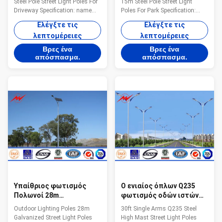
Steel Pole Street Light Poles For
15m Steel Pole Street Light
που γαλβανίζονται
χάλυβα 15m ιστών
Driveway Specification: name
Poles For Park Specification:
Q345 Steel pole galvanized 15m
name Poweder Coating Dual
Ελέγξτε τις
Ελέγξτε τις
Street Light Poles with drawing
Outdoor 15m Steel Pole Street
λεπτομέρειες
λεπτομέρειες
Type street light pole Shape
Light Poles For Park Type street
conical, hexagonal and
light pole Shape conical,
Βρες ένα
Βρες ένα
octagonal Material Usually
hexagonal and octagonal
απόσπασμα.
απόσπασμα.
Q345B/A572,minimum yield
Material Usually
strength>=345n/mm2
Q345B/A572,minimum yield
Q235B/A36,minimum yield
strength>=345n/mm2
strength>=235n/mm2 As well
Q235B/A36,minimum yield
as Hot rolled coil from Q460
strength>=235n/mm2 As well
,ASTM573 GR65, GR50 ,SS400,
as Hot rolled coil from Q460
SS490ST52 Torlance of
,ASTM573 GR65, GR50 ,SS400,
dimenstion -0.02 Design Load in
SS490ST52 Torlance of
Kg 300~ 1000 Kg appliced to
dimenstion -0.02 Design Load in
50cm from the
Kg 300~ 1000 Kg appliced to
Υπαίθριος φωτισμός
Ο ενιαίος όπλων Q235
Πολωνοί 28m
φωτισμός οδών ιστών
γαλβανισμένος φωτεινός
χάλυβα υψηλός Πολωνοί
Outdoor Lighting Poles 28m
30ft Single Arms Q235 Steel
σηματοδότης Πολωνοί
γαλβάνισε το φωτεινό
Galvanized Street Light Poles
High Mast Street Light Poles