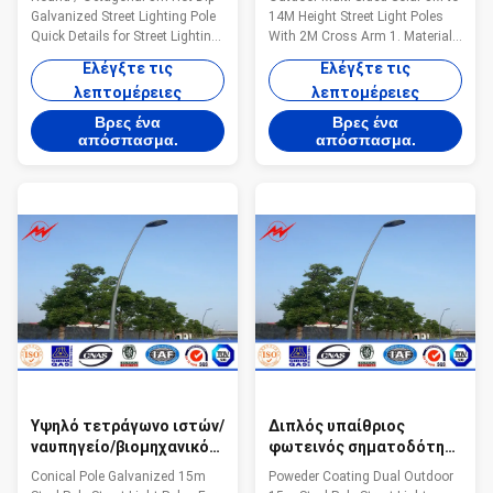
σηματοδοτών 8m που
Πολωνοί ύψους 8m 14m
Galvanized Street Lighting Pole
14M Height Street Light Poles
γαλβανίζεται
με το διαγώνιο βραχίονα
Quick Details for Street Lighting
With 2M Cross Arm 1. Material
2m
Pole Item No 8M hot dip
:SS400, Q235,A36 (yield
Ελέγξτε τις
Ελέγξτε τις
galvanized street light poles
strength: 235Pa 24kg/mm2
λεπτομέρειες
λεπτομέρειες
Height 8M Thickness According
Tensile Strength: 375-460Pa 38-
to the customer's design Shape
47kg/mm2 (Other Material is
Βρες ένα
Βρες ένα
Conical,round,octagonal,dodecagon
Available on Request) 2. Hot Dip
απόσπασμα.
απόσπασμα.
Material Q345B/A572,minimum
Galvanized (≥86um) 3. Any
yield strength>=345n/mm2
Color Polyester Powder Coated
Q235B/A36,minimum yield
(≥100 um) 4. Taper Conical ,
strength>=235n/mm2 Q460,
Octagonal, Polygon Section 5.
minimum yield
With demounted bracket
strength>=460n/mm2 Wind
design,easy loaded,install,and
Design 32m/s Suit for street
maintenance 6. Theftproof slide
way,Airport,seaport,plaza,stadium,square,highway
lock 7. Category: Street lighting
Applications The
pole, Garden
Υψηλό τετράγωνο ιστών/
Διπλός υπαίθριος
ναυπηγείο/βιομηχανικός
φωτεινός σηματοδότης
κωνικός Πολωνών
Πολωνοί, υψηλό πάρκο
Conical Pole Galvanized 15m
Poweder Coating Dual Outdoor
φωτεινών σηματοδοτών
ελαφρύς Πολωνός