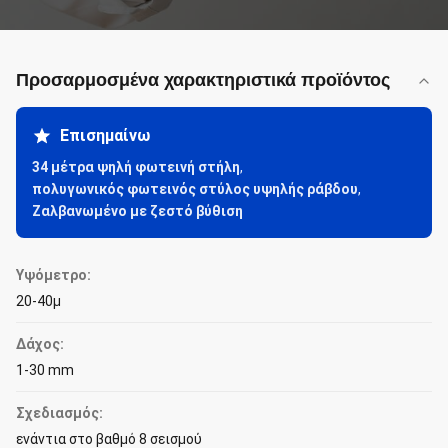
Προσαρμοσμένα χαρακτηριστικά προϊόντος
Επισημαίνω
34 μέτρα ψηλή φωτεινή στήλη
,
πολυγωνικός φωτεινός στύλος υψηλής ράβδου
,
Ζαλβανωμένο με ζεστό βύθιση
Υψόμετρο:
20-40μ
Δάχος:
1-30 mm
Σχεδιασμός:
ενάντια στο βαθμό 8 σεισμού