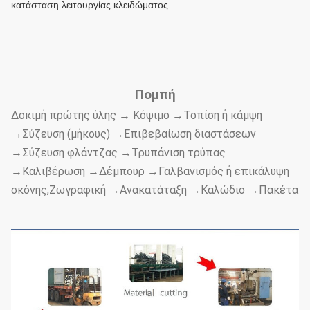
κατάσταση λειτουργίας κλειδώματος.
Πομπή
Δοκιμή πρώτης ύλης → Κόψιμο →Τοπίση ή κάμψη
→Σύζευση (μήκους) →Επιβεβαίωση διαστάσεων
→Σύζευση φλάντζας →Τρυπάνιση τρύπας
→Καλιβέρωση →Δέμπουρ →Γαλβανισμός ή επικάλυψη
σκόνης,Ζωγραφική →Ανακατάταξη →Καλώδιο →Πακέτα