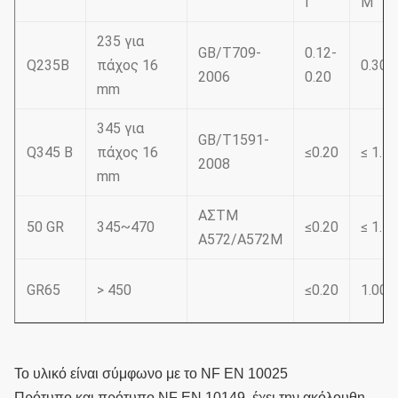
Γ
Μ
235 για
GB/T709-
0.12-
Q235B
πάχος 16
0.30-
2006
0.20
mm
345 για
GB/T1591-
Q345 Β
πάχος 16
≤0.20
≤ 1.70
2008
mm
ΑΣTM
50 GR
345~470
≤0.20
≤ 1.50
A572/A572M
GR65
> 450
≤0.20
1.00~
Το υλικό είναι σύμφωνο με το NF EN 10025
Πρότυπο και πρότυπο NF EN 10149, έχει την ακόλουθη