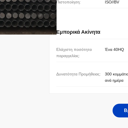
Πιστοποίηση:
ISO//BV
Εμπορικά Ακίνητα
Ελάχιστη ποσότητα
Ένα 40HQ
παραγγελίας:
Δυνατότητα Προμήθειας:
300 κομμάτι
ανά ημέρα
Β