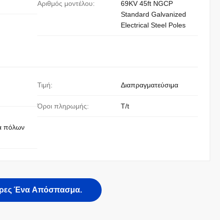
Αριθμός μοντέλου:
69KV 45ft NGCP
Standard Galvanized
Electrical Steel Poles
Τιμή:
Διαπραγματεύσιμα
Όροι πληρωμής:
T/t
α πόλων
ρες Ένα Απόσπασμα.