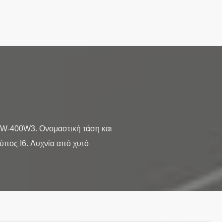
0W-400W3. Ονομαστική τάση και
πος I6. Λυχνία από χυτό