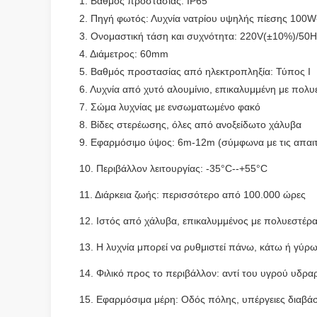
1. Βαθμός προστασίας: IP65
2. Πηγή φωτός: Λυχνία νατρίου υψηλής πίεσης 100
3. Ονομαστική τάση και συχνότητα: 220V(±10%)/50H
4. Διάμετρος: 60mm
5. Βαθμός προστασίας από ηλεκτροπληξία: Τύπος I
6. Λυχνία από χυτό αλουμίνιο, επικαλυμμένη με πολ
7. Σώμα λυχνίας με ενσωματωμένο φακό
8. Βίδες στερέωσης, όλες από ανοξείδωτο χάλυβα
9. Εφαρμόσιμο ύψος: 6m-12m (σύμφωνα με τις απαι
10. Περιβάλλον λειτουργίας: -35°C--+55°C
11. Διάρκεια ζωής: περισσότερο από 100.000 ώρες
12. Ιστός από χάλυβα, επικαλυμμένος με πολυεστέρα
13. Η λυχνία μπορεί να ρυθμιστεί πάνω, κάτω ή γύρω
14. Φιλικό προς το περιβάλλον: αντί του υγρού υδρ
15. Εφαρμόσιμα μέρη: Οδός πόλης, υπέργειες διαβάσει