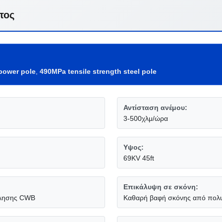
τος
power pole
,
490MPa tensile strength steel pole
Αντίσταση ανέμου:
3-500χλμ/ώρα
Υψος:
69KV 45ft
Επικάλυψη σε σκόνη:
όλλησης CWB
Καθαρή βαφή σκόνης από πολυ