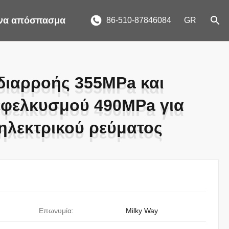
ένα απόσπασμα
86-510-87846084
GR
διαρροής 355MPa και
διαρροής 355MPa και
εφελκυσμού 490MPa για
εφελκυσμού 490MPa για
ηλεκτρικού ρεύματος
ηλεκτρικού ρεύματος
Επωνυμία:
Milky Way