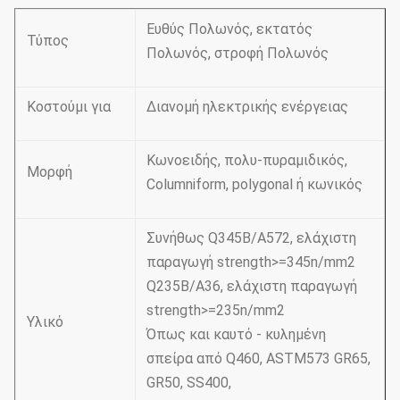
Ευθύς Πολωνός, εκτατός
Τύπος
Πολωνός, στροφή Πολωνός
Κοστούμι για
Διανομή ηλεκτρικής ενέργειας
Κωνοειδής, πολυ-πυραμιδικός,
Μορφή
Columniform, polygonal ή κωνικός
Συνήθως Q345B/A572, ελάχιστη
παραγωγή strength>=345n/mm2
Q235B/A36, ελάχιστη παραγωγή
strength>=235n/mm2
Υλικό
Όπως και καυτό - κυλημένη
σπείρα από Q460, ASTM573 GR65,
GR50, SS400,