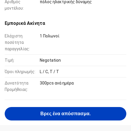
Αριθμός
πόλος ηλεκτρικής δύναμης
μοντέλου:
Εμπορικά Ακίνητα
Ελάχιστη
1 Πολωνοί
ποσότητα
παραγγελίας:
Τιμή:
Negotation
Όροι πληρωμής:
L / C, T / T
Δυνατότητα
300pcs ανά ημέρα
Προμήθειας:
Βρες ένα απόσπασμα.