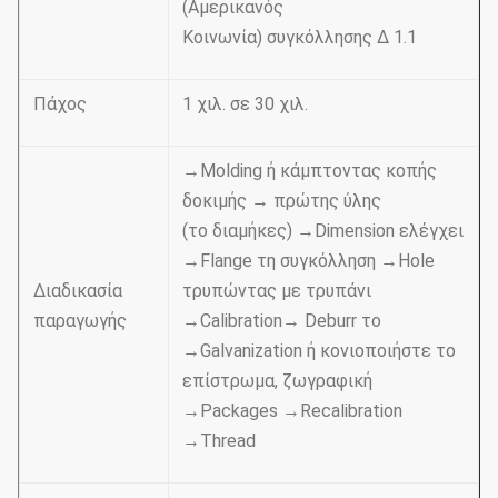
(Αμερικανός
Κοινωνία) συγκόλλησης Δ 1.1
Πάχος
1 χιλ. σε 30 χιλ.
→Molding ή κάμπτοντας κοπής
δοκιμής → πρώτης ύλης
(το διαμήκες) →Dimension ελέγχει
→Flange τη συγκόλληση →Hole
Διαδικασία
τρυπώντας με τρυπάνι
παραγωγής
→Calibration→ Deburr το
→Galvanization ή κονιοποιήστε το
επίστρωμα, ζωγραφική
→Packages →Recalibration
→Thread