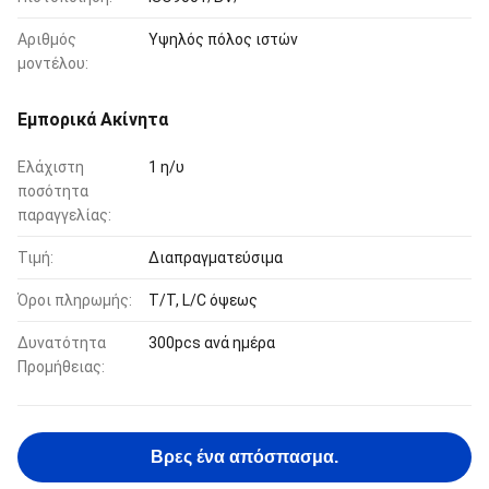
Αριθμός
Υψηλός πόλος ιστών
μοντέλου:
Εμπορικά Ακίνητα
Ελάχιστη
1 η/υ
ποσότητα
παραγγελίας:
Τιμή:
Διαπραγματεύσιμα
Όροι πληρωμής:
T/T, L/C όψεως
Δυνατότητα
300pcs ανά ημέρα
Προμήθειας:
Βρες ένα απόσπασμα.