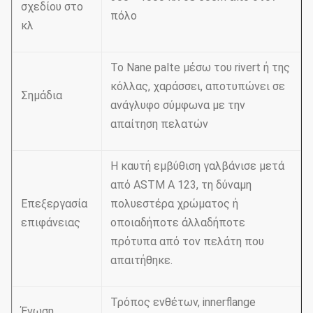
σχεδίου στο
πόλο
κλ
Το Nane palte μέσω του rivert ή της
κόλλας, χαράσσει, αποτυπώνει σε
Σημάδια
ανάγλυφο σύμφωνα με την
απαίτηση πελατών
Η καυτή εμβύθιση γαλβάνισε μετά
από ASTM Α 123, τη δύναμη
Επεξεργασία
πολυεστέρα χρώματος ή
επιφάνειας
οποιαδήποτε άλλαδήποτε
πρότυπα από τον πελάτη που
απαιτήθηκε.
Τρόπος ενθέτων, innerflange
Ένωση