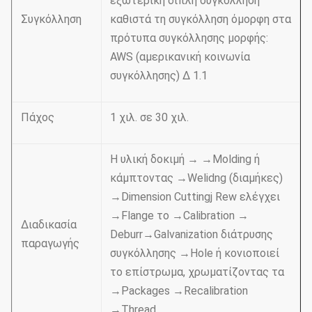
εξωτερική διπλή συγκόλληση
Συγκόλληση
καθιστά τη συγκόλληση όμορφη στα
πρότυπα συγκόλλησης μορφής:
AWS (αμερικανική κοινωνία
συγκόλλησης) Δ 1.1
Πάχος
1 χιλ. σε 30 χιλ.
Η υλική δοκιμή → →Molding ή
κάμπτοντας →Welidng (διαμήκες)
→Dimension Cuttingj Rew ελέγχει
→Flange το →Calibration →
Διαδικασία
Deburr→Galvanization διάτρυσης
παραγωγής
συγκόλλησης →Hole ή κονιοποιεί
το επίστρωμα, χρωματίζοντας τα
→Packages →Recalibration
→Thread