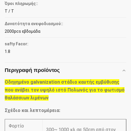
Όροι πληρωμής::
T / T
Δυνατότητα ανεφοδιασμού::
2000pcs εβδομάδα
safty Facor:
1.8
Περιγραφή προϊόντος
Οδηγημένο galvanization στάδιο καυτής εμβύθισης
που ανάβει τον υψηλό ιστό Πολωνός για το φωτισμό
θαλάσσιων λιμένων
Σχέδιο και λεπτομέρεια:
Φορτίο
300~ 1000 κλ σε 50cm από στον