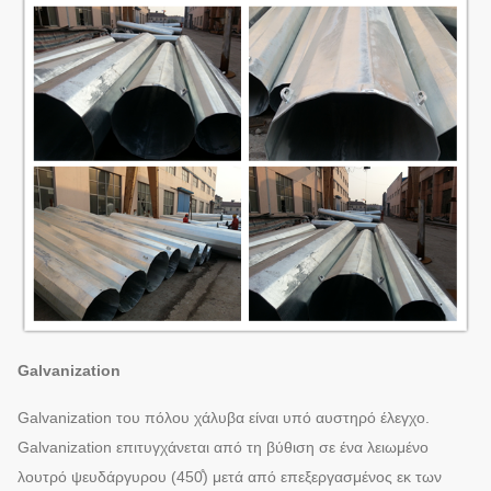
Galvanization
Galvanization του πόλου χάλυβα είναι υπό αυστηρό έλεγχο.
Galvanization επιτυγχάνεται από τη βύθιση σε ένα λειωμένο
λουτρό ψευδάργυρου (450̊) μετά από επεξεργασμένος εκ των