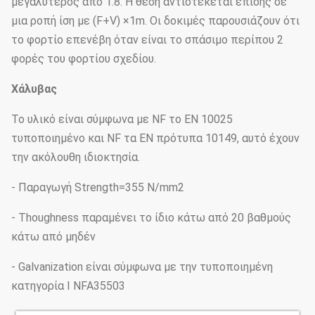
μεγαλύτερος από 1.8. Η θέση αντιστέκεται επίσης σε
μια ροπή ίση με (F+V) ×1m. Οι δοκιμές παρουσιάζουν ότι
το φορτίο επενέβη όταν είναι το σπάσιμο περίπου 2
φορές του φορτίου σχεδίου.
Χάλυβας
Το υλικό είναι σύμφωνα με NF το EN 10025
τυποποιημένο και NF τα EN πρότυπα 10149, αυτό έχουν
την ακόλουθη ιδιοκτησία.
- Παραγωγή Strength=355 N/mm2
- Thoughness παραμένει το ίδιο κάτω από 20 βαθμούς
κάτω από μηδέν
- Galvanization είναι σύμφωνα με την τυποποιημένη
κατηγορία Ι NFA35503