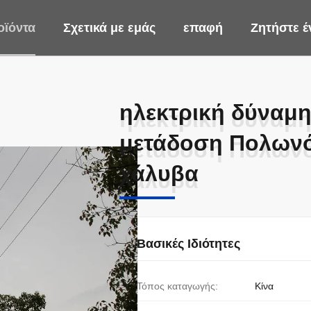
οϊόντα
Σχετικά με εμάς
επαφή
Ζητήστε 
ηλεκτρική δύναμη
ηλεκτρική δύναμη
μετάδοση Πολωνό
μετάδοση Πολωνό
χάλυβα
χάλυβα
Βασικές Ιδιότητες
Τόπος καταγωγής:
Κίνα