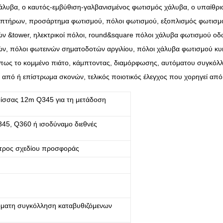
λυβα, ο καυτός-εμβύθιση-γαλβανισμένος φωτισμός χάλυβα, ο υπαίθριος
μπτήρων, προσάρτημα φωτισμού, πόλοι φωτισμού, εξοπλισμός φωτισμ
 &tower, ηλεκτρικοί πόλοι, round&square πόλοι χάλυβα φωτισμού οδών 
ών, πόλοι φωτεινών σηματοδοτών αργιλίου, πόλοι χάλυβα φωτισμού κυκ
όπως το κομμένο πιάτο, κάμπτοντας, διαμόρφωσης, αυτόματου συγκόλλ
 από ή επίστρωμα σκονών, τελικός ποιοτικός έλεγχος που χορηγεί από 
πίσσας 12m Q345 για τη μετάδοση
45, Q360 ή ισοδύναμο διεθνές
ετρος σχεδίου προσφοράς
ματη συγκόλληση καταβυθιζόμενων