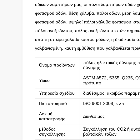
οδικών λαμπτήρων μας, οι πόλοι λαμπτήρων οδών χά
φωτισμού οδών, θέση χάλυβα, πόλοι οδών, μέρη λα
φωτισμού οδών, υψηλοί πόλοι χάλυβα φωτισμού ιστών
πόλοι ανοξείδωτου, πόλος ανοξείδωτου ιστών σημαι
από τη σπείρα χάλυβα καυτός-ρόλων, η διαδικασία 
γαλβανισμένη, καυτή εμβύθιση που γαλβανίζεται πριν
πόλος ηλεκτρικής δύναμης 
Όνομα προϊόντων
δύναμης
ASTM A572, S355, Q235, Q3
Υλικό
πρότυπο
Υπηρεσία σχεδίου
διαθέσιμος, ακριβώς παράμ
Πιστοποιητικό
ISO 9001:2008, κ.λπ.
Δοκιμή
Διαθέσιμος
καταστροφής
μέθοδος
Συγκόλληση του CO2 ή αυτό
συγκόλλησης
βολταϊκών τόξων