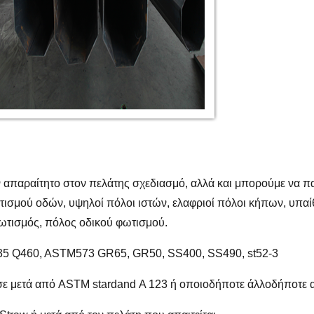
απαραίτητο στον πελάτης σχεδιασμό, αλλά και μπορούμε να πα
ισμού οδών, υψηλοί πόλοι ιστών, ελαφριοί πόλοι κήπων, υπαί
ωτισμός, πόλος οδικού φωτισμού.
Q235 Q460, ASTM573 GR65, GR50, SS400, SS490, st52-3
σε μετά από ASTM stardand Α 123 ή οποιοδήποτε άλλοδήποτε 