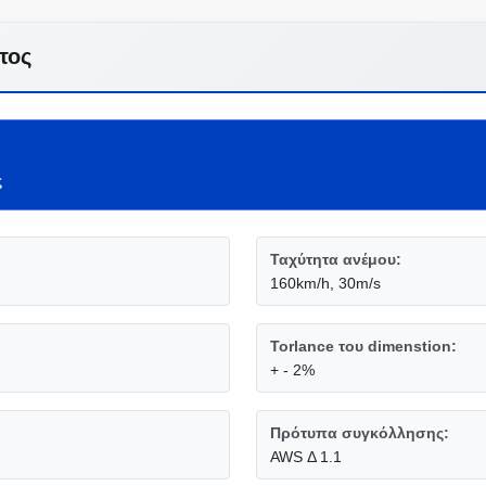
τος
ς
Ταχύτητα ανέμου:
160km/h, 30m/s
Torlance του dimenstion:
+ - 2%
Πρότυπα συγκόλλησης:
AWS Δ 1.1