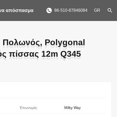
ένα απόσπασμα
86-510-87846084
GR
 Πολωνός, Polygonal
 Πολωνός, Polygonal
ς πίσσας 12m Q345
ς πίσσας 12m Q345
Επωνυμία:
Milky Way