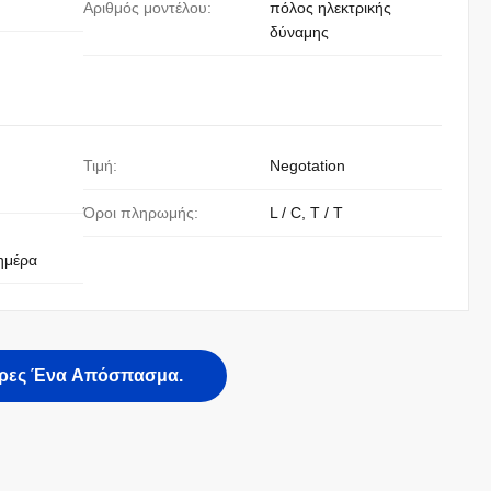
Αριθμός μοντέλου:
πόλος ηλεκτρικής
δύναμης
Τιμή:
Negotation
Όροι πληρωμής:
L / C, T / T
ημέρα
ρες Ένα Απόσπασμα.