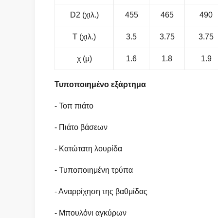
D2 (χιλ.)
455
465
490
Τ (χιλ.)
3.5
3.75
3.75
χ (μ)
1.6
1.8
1.9
Τυποποιημένο εξάρτημα
- Τοπ πιάτο
- Πιάτο βάσεων
- Κατώτατη λουρίδα
- Τυποποιημένη τρύπα
- Αναρρίχηση της βαθμίδας
- Μπουλόνι αγκύρων