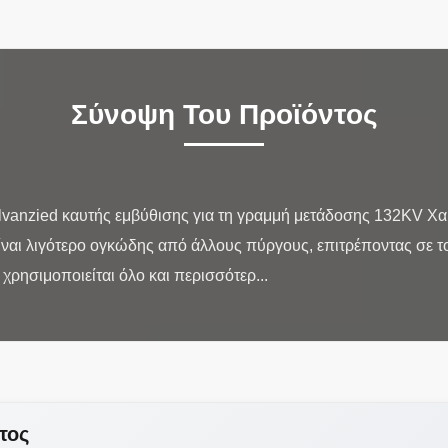
Σύνοψη Του Προϊόντος
anzied καυτής εμβύθισης για τη γραμμή μετάδοσης 132KV Χαρ
ίναι λιγότερο ογκώδης από άλλους πύργους, επιτρέποντας σε τ
τος