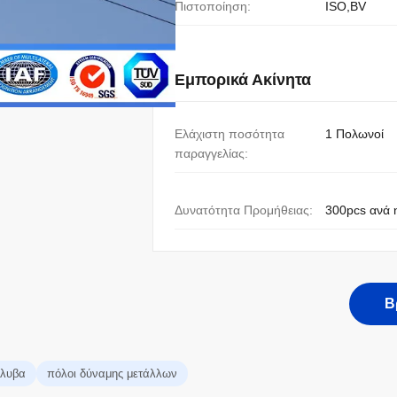
Πιστοποίηση:
ISO,BV
Εμπορικά Ακίνητα
Ελάχιστη ποσότητα
1 Πολωνοί
παραγγελίας:
Δυνατότητα Προμήθειας:
300pcs ανά 
Β
άλυβα
πόλοι δύναμης μετάλλων