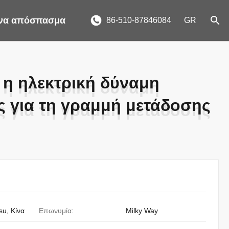
ένα απόσπασμα
86-510-87846084
GR
 η ηλεκτρική δύναμη
 η ηλεκτρική δύναμη
 για τη γραμμή μετάδοσης
 για τη γραμμή μετάδοσης
su, Κίνα
Επωνυμία:
Milky Way