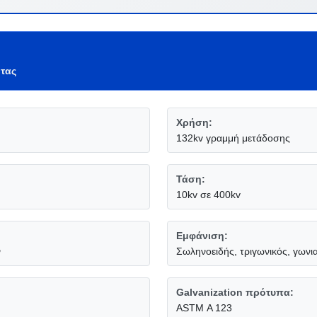
ητας
Χρήση:
132kv γραμμή μετάδοσης
Τάση:
10kv σε 400kv
Εμφάνιση:
ν
Σωληνοειδής, τριγωνικός, γωνι
Galvanization πρότυπα:
ASTM Α 123