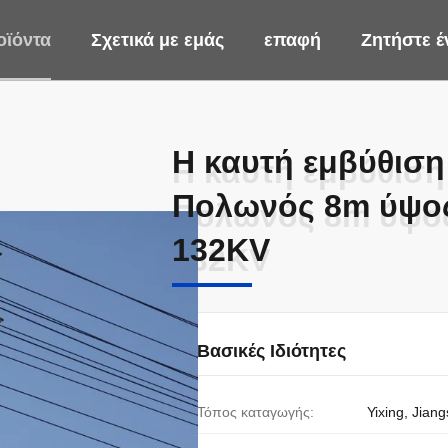
οϊόντα
Σχετικά με εμάς
επαφή
Ζητήστε 
Η καυτή εμβύθιση
Η καυτή εμβύθιση
Πολωνός 8m ύψος
Πολωνός 8m ύψος
132KV
132KV
Βασικές Ιδιότητες
Τόπος καταγωγής:
Yixing, Jiang