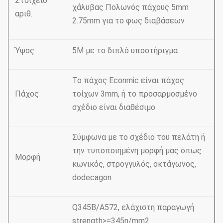
Στοιχείο
χάλυβας Πολωνός πάχους 5mm
αριθ.
2.75mm για το φως διαβάσεων
Ύψος
5M με το διπλό υποστήριγμα
Το πάχος Econmic είναι πάχος
Πάχος
τοίχων 3mm, ή το προσαρμοσμένο
σχέδιο είναι διαθέσιμο
Σύμφωνα με το σχέδιο του πελάτη ή
την τυποποιημένη μορφή μας όπως
Μορφή
κωνικός, στρογγυλός, οκτάγωνος,
dodecagon
Q345B/A572, ελάχιστη παραγωγή
strength>=345n/mm2