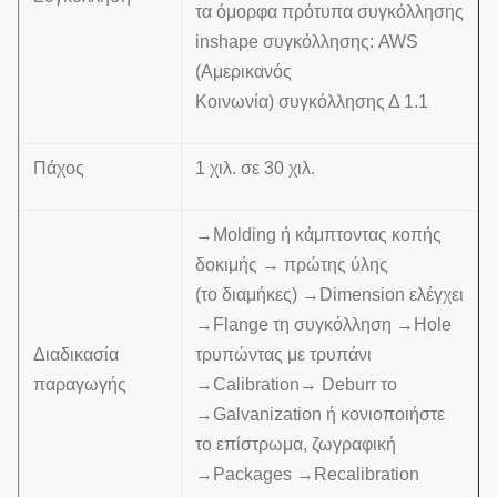
τα όμορφα πρότυπα συγκόλλησης
inshape συγκόλλησης: AWS
(Αμερικανός
Κοινωνία) συγκόλλησης Δ 1.1
Πάχος
1 χιλ. σε 30 χιλ.
→Molding ή κάμπτοντας κοπής
δοκιμής → πρώτης ύλης
(το διαμήκες) →Dimension ελέγχει
→Flange τη συγκόλληση →Hole
Διαδικασία
τρυπώντας με τρυπάνι
παραγωγής
→Calibration→ Deburr το
→Galvanization ή κονιοποιήστε
το επίστρωμα, ζωγραφική
→Packages →Recalibration