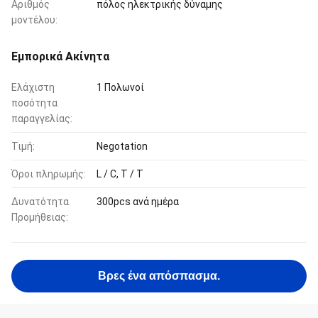
Αριθμός
πόλος ηλεκτρικής δύναμης
μοντέλου:
Εμπορικά Ακίνητα
Ελάχιστη
1 Πολωνοί
ποσότητα
παραγγελίας:
Τιμή:
Negotation
Όροι πληρωμής:
L / C, T / T
Δυνατότητα
300pcs ανά ημέρα
Προμήθειας:
Βρες ένα απόσπασμα.