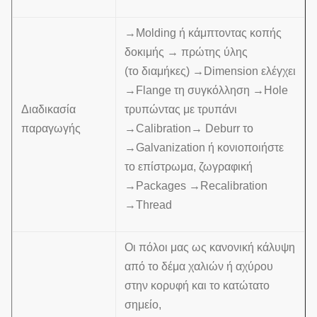
→Molding ή κάμπτοντας κοπής
δοκιμής → πρώτης ύλης
(το διαμήκες) →Dimension ελέγχει
→Flange τη συγκόλληση →Hole
Διαδικασία
τρυπώντας με τρυπάνι
παραγωγής
→Calibration→ Deburr το
→Galvanization ή κονιοποιήστε
το επίστρωμα, ζωγραφική
→Packages →Recalibration
→Thread
Οι πόλοι μας ως κανονική κάλυψη
από το δέμα χαλιών ή αχύρου
στην κορυφή και το κατώτατο
σημείο,