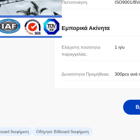
Πιστοποίηση:
ISO9001/BV
Εμπορικά Ακίνητα
Ελάχιστη ποσότητα
1 η/υ
παραγγελίας:
Δυνατότητα Προμήθειας:
300pcs ανά 
Β
lboard διαφήμιση
Οδήγησε Billboard διαφήμιση