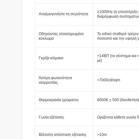
≥1000Hz (η υποστήριξη 
Αναζωογονήστε τη συχνότητα
διαμόρφωση συστημάτω
Οδηγώντας ολοκληρωμένο
Το ειδικό σταθερό τρέχ
κύκλωμα
ποσοστό και την υψηλή γ
>14BIT (το σύστημα και
Γκρίζα κλίμακα
με)
Άσπρη φωτεινότητα
>7000cd/sqm
ισορροπίας
Θερμοκρασία χρώματος
8000K ± 500 (διευθετήσι
Γωνία εξέτασης
Οριζόντια κάθετη γωνία 
Βέλτιστη απόσταση εξέτασης
>10m