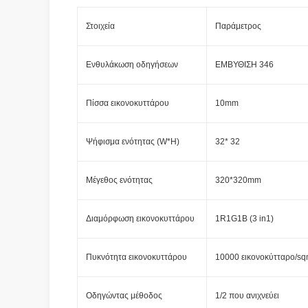
Στοιχεία
Παράμετρος
Ενθυλάκωση οδηγήσεων
ΕΜΒΥΘΙΣΗ 346
Πίσσα εικονοκυττάρου
10mm
Ψήφισμα ενότητας (W*H)
32* 32
Μέγεθος ενότητας
320*320mm
Διαμόρφωση εικονοκυττάρου
1R1G1B (3 in1)
Πυκνότητα εικονοκυττάρου
10000 εικονοκύτταρο/s
Οδηγώντας μέθοδος
1/2 που ανιχνεύει