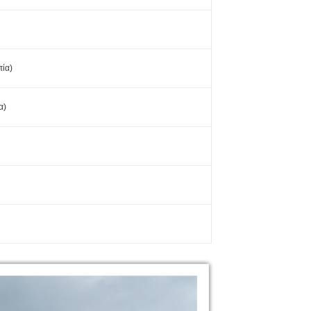
ία)
α)