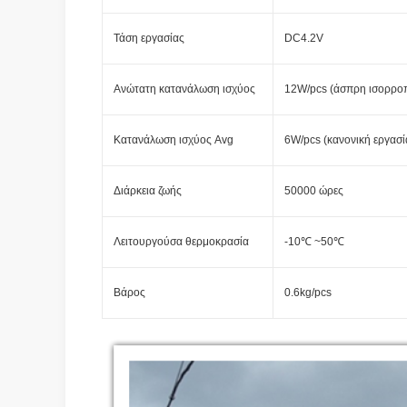
Τάση εργασίας
DC4.2V
Ανώτατη κατανάλωση ισχύος
12W/pcs (άσπρη ισορροπ
Κατανάλωση ισχύος Avg
6W/pcs (κανονική εργασί
Διάρκεια ζωής
50000 ώρες
Λειτουργούσα θερμοκρασία
-10℃ ~50℃
Βάρος
0.6kg/pcs