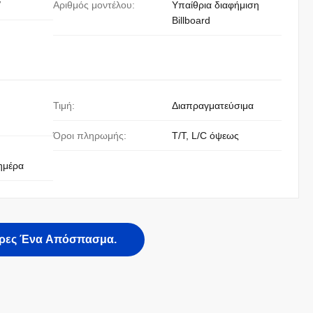
/
Αριθμός μοντέλου:
Υπαίθρια διαφήμιση
Billboard
Τιμή:
Διαπραγματεύσιμα
Όροι πληρωμής:
T/T, L/C όψεως
ημέρα
ρες Ένα Απόσπασμα.