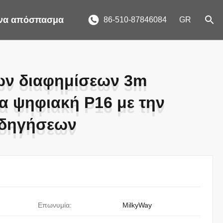
ένα απόσπασμα
86-510-87846084
GR
ων διαφημίσεων 3m
ων διαφημίσεων 3m
α ψηφιακή P16 με την
α ψηφιακή P16 με την
οδηγήσεων
οδηγήσεων
Επωνυμία:
MilkyWay