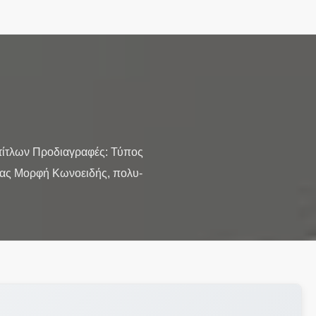
 τίτλων Προδιαγραφές: Τύπος
ιας Μορφή Κωνοειδής, πολυ-