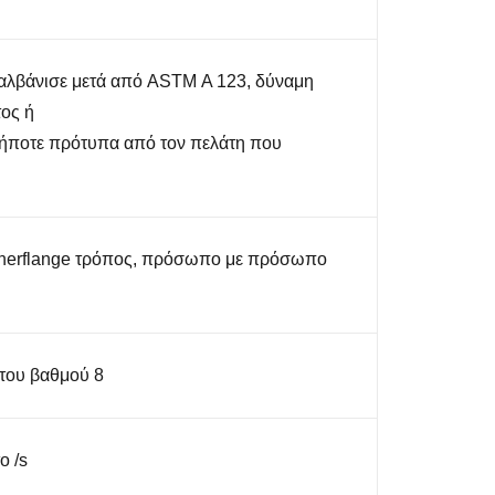
αλβάνισε μετά από ASTM Α 123, δύναμη
ος ή
ήποτε πρότυπα από τον πελάτη που
nnerflange τρόπος, πρόσωπο με πρόσωπο
 του βαθμού 8
ο /s