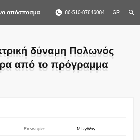
ένα απόσπασμα
86-510-87846084
GR
κτρική δύναμη Πολωνός
κτρική δύναμη Πολωνός
έρα από το πρόγραμμα
έρα από το πρόγραμμα
Επωνυμία:
MilkyWay