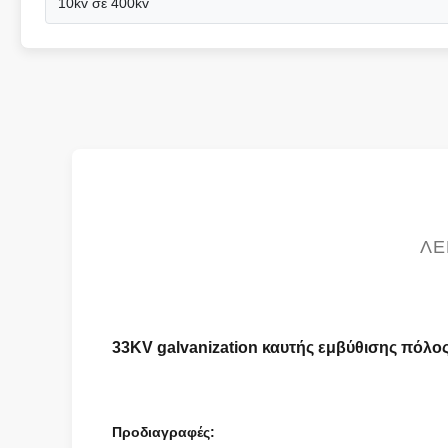
10kv σε 400kv
ΛΕ
33KV galvanization καυτής εμβύθισης πόλο
Προδιαγραφές: