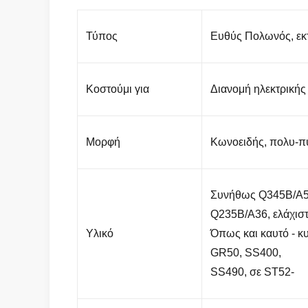
Τύπος
Ευθύς Πολωνός, εκ
Κοστούμι για
Διανομή ηλεκτρικής
Μορφή
Κωνοειδής, πολυ-πυ
Συνήθως Q345B/A57
Q235B/A36, ελάχισ
Υλικό
Όπως και καυτό - 
GR50, SS400,
SS490, σε ST52-