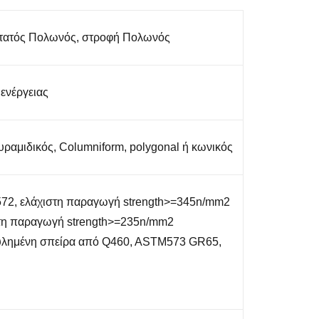
τατός Πολωνός, στροφή Πολωνός
 ενέργειας
ραμιδικός, Columniform, polygonal ή κωνικός
2, ελάχιστη παραγωγή strength>=345n/mm2
τη παραγωγή strength>=235n/mm2
κυλημένη σπείρα από Q460, ASTM573 GR65,