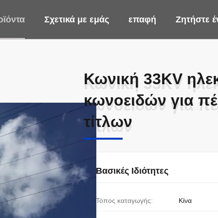
οϊόντα
Σχετικά με εμάς
επαφή
Ζητήστε 
Κωνική 33KV ηλε
Κωνική 33KV ηλε
κωνοειδών για π
κωνοειδών για π
τίτλων
τίτλων
Βασικές Ιδιότητες
Τόπος καταγωγής:
Κίνα