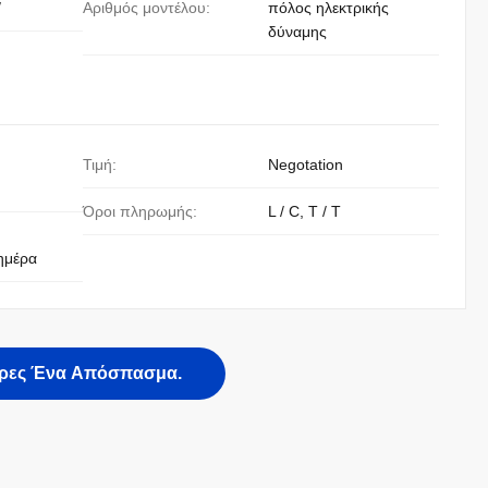
/
Αριθμός μοντέλου:
πόλος ηλεκτρικής
δύναμης
Τιμή:
Negotation
Όροι πληρωμής:
L / C, T / T
ημέρα
ρες Ένα Απόσπασμα.