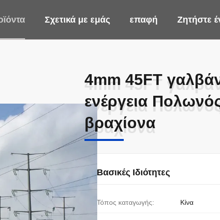
οϊόντα
Σχετικά με εμάς
επαφή
Ζητήστε 
4mm 45FT γαλβάν
4mm 45FT γαλβάν
ενέργεια Πολωνός
ενέργεια Πολωνός
βραχίονα
βραχίονα
Βασικές Ιδιότητες
Τόπος καταγωγής:
Κίνα