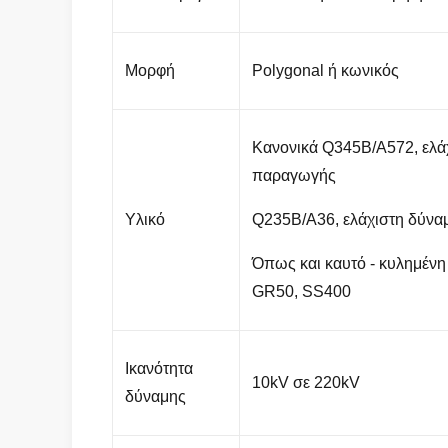
Μορφή
Polygonal ή κωνικός
Κανονικά Q345B/A572, ελά
παραγωγής
Υλικό
Q235B/A36, ελάχιστη δύνα
Όπως και καυτό - κυλημέν
GR50, SS400
Ικανότητα
10kV σε 220kV
δύναμης