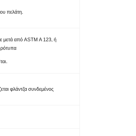
ου πελάτη.
ε μετά από ASTM Α 123, ή
πρότυπα
ται.
εται φλάντζα συνδεμένος