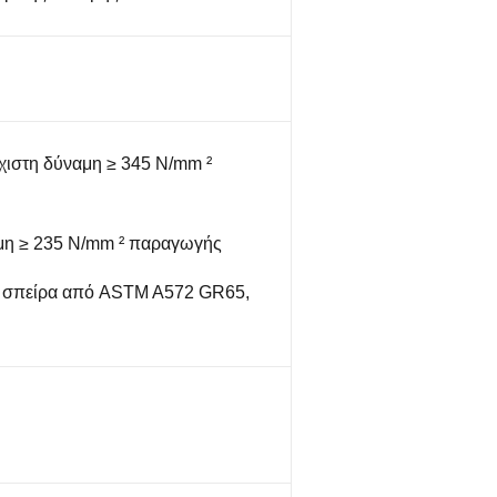
χιστη δύναμη ≥ 345 N/mm ²
μη ≥ 235 N/mm ² παραγωγής
η σπείρα από ASTM A572 GR65,