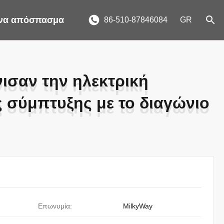
ένα απόσπασμα
86-510-87846084
GR
ισαν την ηλεκτρική
ισαν την ηλεκτρική
 σύμπτυξης με το διαγώνιο
 σύμπτυξης με το διαγώνιο
Επωνυμία:
MilkyWay