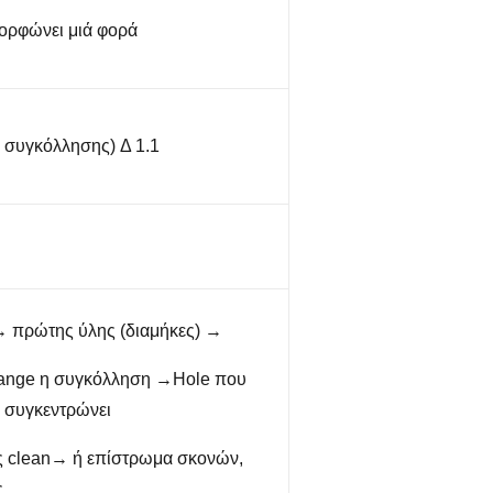
ορφώνει μιά φορά
 συγκόλλησης) Δ 1.1
 πρώτης ύλης (διαμήκες) →
Flange η συγκόλληση →Hole που
 συγκεντρώνει
ας clean→ ή επίστρωμα σκονών,
ς