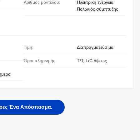
/
Αριθμός μοντέλου:
Ηλεκτρική ενέργεια
Πολωνός σύμπτυξης
Τιμή:
Διαπραγματεύσιμα
Όροι πληρωμής:
T/T, L/C όψεως
ημέρα
ρες Ένα Απόσπασμα.